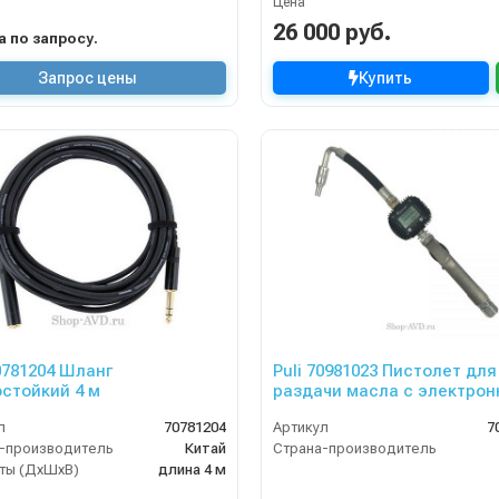
Цена
26 000 руб.
на по запросу.
Запрос цены
Купить
70781204 Шланг
Puli 70981023 Пистолет для
стойкий 4 м
раздачи масла с электро
счетчиком
л
70781204
Артикул
7
-производитель
Китай
Страна-производитель
ты (ДхШхВ)
длина 4 м