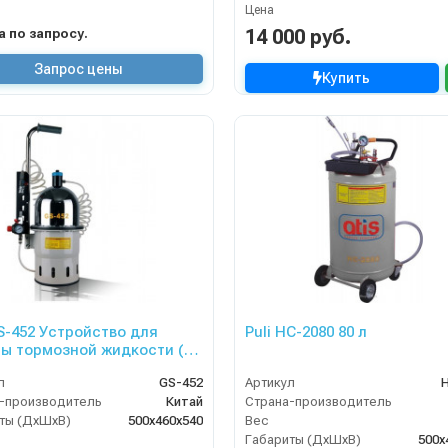
Цена
14 000 руб.
на по запросу.
Запрос цены
Купить
GS-452 Устройство для
Puli HC-2080 80 л
ы тормозной жидкости (10
л
GS-452
Артикул
-производитель
Китай
Страна-производитель
ты (ДхШхВ)
500х460х540
Вес
Габариты (ДхШхВ)
500х