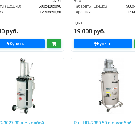
27 кг
Вес
ты (ДхШхВ)
500х420х890
Габариты (ДхШхВ)
500х
ия
12 месяцев
Гарантия
12 
Цена
00 руб.
19 000 руб.
Купить
Купить
C-3027 30 л с колбой
Puli HD-2380 50 л с колбой