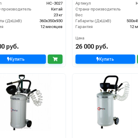
л
НС-3027
Артикул
-производитель
Китай
Страна-производитель
23 кг
Вес
ты (ДхШхВ)
360х350х930
Габариты (ДхШхВ)
500х4
ия
12 месяцев
Гарантия
12 
Цена
00 руб.
26 000 руб.
Купить
Купить