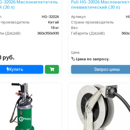
HG-32026 Маслонагнетатель
Puli HG-33026 Маслонагне
 (30 л)
пневматический (30 л)
л
HG-32026
Артикул
H
-производитель
Китай
Страна-производитель
18 кг
Вес
ты (ДхШхВ)
360х350х930
Габариты (ДхШхВ)
360х
Цена
0 руб.
🏷️ Цена по запросу.
Купить
Запрос цены