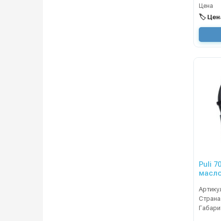
Цена
🏷️ Це
Puli 
масло
Артику
Страна
Габари