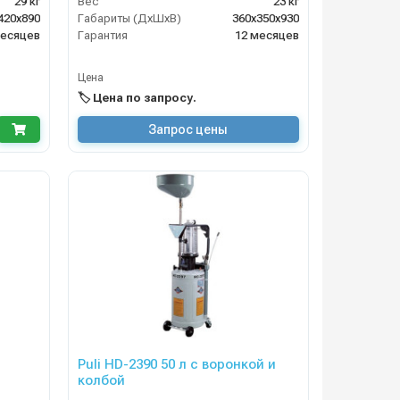
29 кг
Вес
23 кг
420х890
Габариты (ДхШхВ)
360х350х930
месяцев
Гарантия
12 месяцев
Цена
🏷️ Цена по запросу.
Запрос цены
Puli HD-2390 50 л с воронкой и
колбой