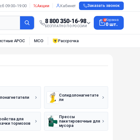
сб 09:00–19:00
Акции
Кабинет
Заказать звонок
8 800 350-16-98
Корзина
0
0 шт.
БЕСПЛАТНО ПО РОССИИ
истные АРОС
МСО
Рассрочка
Солидолонагнетате
лонагнетатели
ли
Прессы
ройства для
пакетировочные для
качки тормозов
мусора