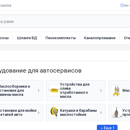
рантия
пн–
сосы
Шланги ВД
Пенокомплекты
Каналопромывки
Оч
удование для автосервисов
Устройства для
аслосборники и
слива
становки для
Мас
отработанного
амены масла
масла
становки для мойки
Катушки и барабаны
Уст
еталей авто
маслостойкие
про
Еще 1