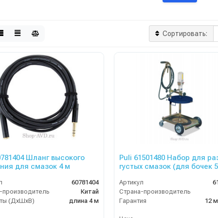
Сортировать:
60781404 Шланг высокого
Puli 61501480 Набор для р
ния для смазок 4 м
густых смазок (для бочек 5
кг)
л
60781404
Артикул
6
-производитель
Китай
Страна-производитель
ты (ДхШхВ)
длина 4 м
Гарантия
12 