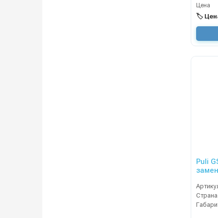
Цена
🏷️ Це
Puli 
замен
л)
Артику
Страна
Габари