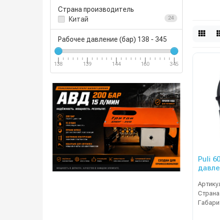
Страна производитель
Китай
24
Рабочее давление (бар)
138
-
345
138
139
144
160
345
Puli 
давле
Артику
Страна
Габари