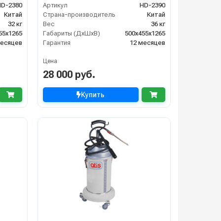
HD-2380
Артикул
HD-2390
Китай
Страна-производитель
Китай
32 кг
Вес
36 кг
55х1265
Габариты (ДхШхВ)
500х455х1265
месяцев
Гарантия
12 месяцев
Цена
28 000 руб.
Купить