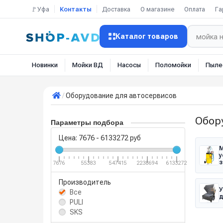
🚩Уфа
Контакты
Доставка
О магазине
Оплата
Га
Каталог товаров
Новинки
Мойки ВД
Насосы
Поломойки
Пыле
Оборудование для автосервисов
Обор
Параметры подбора
Цена:
7676
-
6133272
руб
М
у
з
7676
55383
547415
2238694
6133272
Производитель
У
Все
д
PULI
SKS