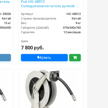
татель
Puli HG-68012
Солидолонагнетатель ручной на
колёсах (13 кг)
G-33026
Артикул
HG-68012
Китай
Страна-производитель
Китай
15 кг
Вес
9 кг
350х930
Габариты (ДхШхВ)
370х340х760
Гарантия
12 месяцев
Цена
7 800 руб.
Купить