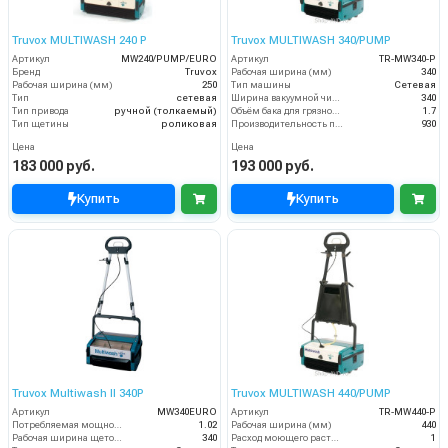
Truvox MULTIWASH 240 P
Truvox MULTIWASH 340/PUMP
Артикул
MW240/PUMP/EURO
Артикул
TR-MW340-P
Бренд
Truvox
Рабочая ширина (мм)
340
Рабочая ширина (мм)
250
Тип машины
Сетевая
Тип
сетевая
Ширина вакуумной чистки (мм)
340
Тип привода
ручной (толкаемый)
Объём бака для грязной воды (пыли) (л)
1.7
Тип щетины
роликовая
Производительность по площади (м2/ч)
930
Цена
Цена
183 000 руб.
193 000 руб.
Купить
Купить
Truvox Multiwash II 340P
Truvox MULTIWASH 440/PUMP
Артикул
MW340EURO
Артикул
TR-MW440-P
Потребляемая мощность (кВт)
1.02
Рабочая ширина (мм)
440
Рабочая ширина щеток (мм)
340
Расход моющего раствора (л/мин)
1