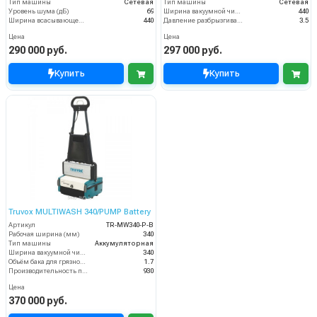
Тип машины
Сетевая
Тип машины
Сетевая
Уровень шума (дБ)
69
Ширина вакуумной чистки (мм)
440
Ширина всасывающей балки (мм)
440
Давление разбрызгивания моющего раствора (бар)
3.5
Цена
Цена
290 000 руб.
297 000 руб.
Купить
Купить
Truvox MULTIWASH 340/PUMP Battery
Артикул
TR-MW340-P-B
Рабочая ширина (мм)
340
Тип машины
Аккумуляторная
Ширина вакуумной чистки (мм)
340
Объём бака для грязной воды (пыли) (л)
1.7
Производительность по площади (м2/ч)
930
Цена
370 000 руб.