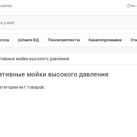
рантия
пн–
сосы
Шланги ВД
Пенокомплекты
Каналопромывки
Оч
тивные мойки высокого давления
ативные мойки высокого давления
атегории нет товаров.