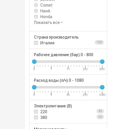
Comet
Hawk
Honda
Показать все
Страна производитель
Италия
102
Рабочее давление (бар)
0
-
800
0
7
71
292
800
Расход воды (л/ч)
0
-
1080
0
9
96
395
1080
Электропитание (В)
220
42
380
52