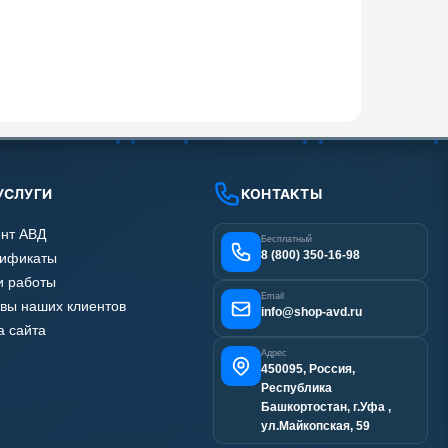
УСЛУГИ
КОНТАКТЫ
нт АВД
Бесплатный
8 (800) 350-16-98
тификаты
 работы
Email
вы наших клиентов
info@shop-avd.ru
а сайта
Адрес
450095, Россия,
Республика
Башкортостан, г.Уфа ,
ул.Майкопская, 59