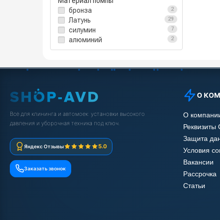
Материал помпы
бронза
2
Латунь
29
силумин
7
алюминий
2
О КО
Всё для клининга и автомоек: установки высокого
О компани
давления и уборочная техника под ключ.
Реквизиты
Защита да
5.0
Яндекс Отзывы
Условия с
Вакансии
Заказать звонок
Рассрочка
Статьи