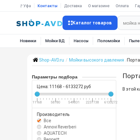
🚩Уфа
Контакты
Доставка
О магазине
Оплата
Га
Каталог товаров
Новинки
Мойки ВД
Насосы
Поломойки
Пыле
Shop-AVD.ru
Мойки высокого давления
Порта
Порт
Параметры подбора
Цена:
11168
-
6133272
руб
В этой к
11168
58780
549831
2237738
6133272
Производитель
Все
Annovi Reverberi
AQUATECH
Bennett