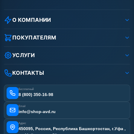
О КОМПАНИИ
О компании
Реквизиты ООО «Шоп АВД»
ПОКУПАТЕЛЯМ
Защита данных клиента
Как заказать?
Условия соглашения
Оплата
УСЛУГИ
Вакансии
Доставка
Ремонт АВД
Рассрочка
Гарантия
Сертификаты
КОНТАКТЫ
Статьи
Лизинг
Наши работы
Получить скидку
Отзывы наших клиентов
Бесплатный
Карта сайта
8 (800) 350-16-98
Email
info@shop-avd.ru
Адрес
450095, Россия, Республика Башкортостан, г.Уфа ,