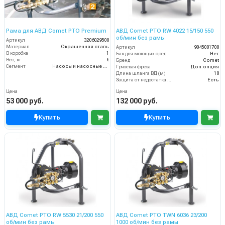
Рама для АВД Comet PTO Premium
АВД Comet PTO RW 4022 15/150 550
об/мин без рамы
Артикул
3206029500
Материал
Окрашенная сталь
Артикул
9045001700
В коробке
1
Бак для моющих средств
Нет
Вес, кг
6
Бренд
Comet
Сегмент
Насосы и насосные станции
Грязевая фреза
Доп.опция
Длина шланга ВД (м)
10
Защита от недостатка масла
Есть
Цена
Цена
53 000 руб.
132 000 руб.
Купить
Купить
АВД Comet PTO RW 5530 21/200 550
АВД Comet PTO TWN 6036 23/200
об/мин без рамы
1000 об/мин без рамы