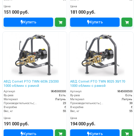
Цена
Цена
151 000 руб.
181 000 руб.
Купить
Купить
АВД Comet PTO TWN 6036 23/200
АВД Comet PTO TWN 8025 30/170
1000 об/мин с рамой
1000 об/мин с рамой
Артикул
9045000300
Артикул
9045000500
By-pass
Есть
By-pass
Есть
Материал
Латунь
Материал
Латунь
Производительность (л/мин)
23
Производительность (л/мин)
30
В коробке
6
В коробке
6
Вес, кг
55
Вес, кг
55
Цена
Цена
191 000 руб.
194 000 руб.
Купить
Купить