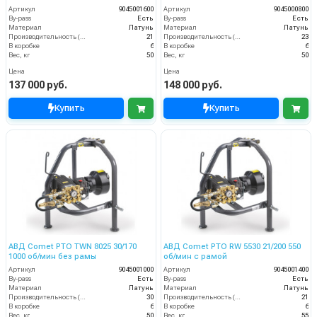
Артикул
9045001600
Артикул
9045000800
By-pass
Есть
By-pass
Есть
Материал
Латунь
Материал
Латунь
Производительность (л/мин)
21
Производительность (л/мин)
23
В коробке
6
В коробке
6
Вес, кг
50
Вес, кг
50
Цена
Цена
137 000 руб.
148 000 руб.
Купить
Купить
АВД Comet PTO TWN 8025 30/170
АВД Comet PTO RW 5530 21/200 550
1000 об/мин без рамы
об/мин с рамой
Артикул
9045001000
Артикул
9045001400
By-pass
Есть
By-pass
Есть
Материал
Латунь
Материал
Латунь
Производительность (л/мин)
30
Производительность (л/мин)
21
В коробке
6
В коробке
6
Вес, кг
50
Вес, кг
55