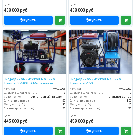
Цена
Цена
438 000 руб.
438 000 руб.
Купить
Купить
Гидродинамическая машина
Гидродинамическая машина
Тритон 30/500 Б + Мотопомпа
Тритон 70/150
Артикул
my.20936
Артикул
my.20923
Диаметр шланга (⌀) мм:
8
Диаметр шланга (⌀) мм:
12
Исполнение
Автономный на шасси
Исполнение
Стационарное
Длина шланга (м)
50
Длина шланга (м)
100
Мощность (л/с)
35
Мощность (л/с)
40
Производительность (л/мин)
30
Производительность (л/мин)
70
Цена
Цена
445 000 руб.
459 000 руб.
Купить
Купить