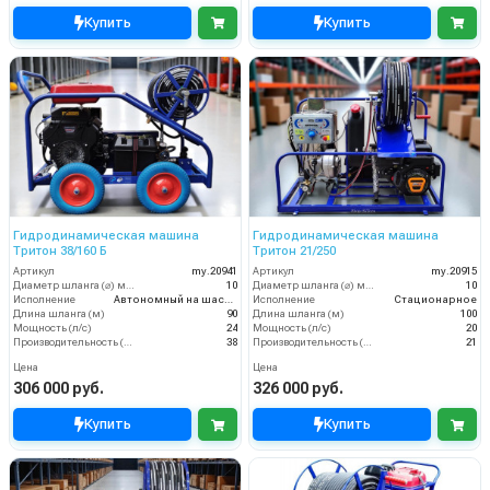
Купить
Купить
Гидродинамическая машина
Гидродинамическая машина
Тритон 38/160 Б
Тритон 21/250
Артикул
my.20941
Артикул
my.20915
Диаметр шланга (⌀) мм:
10
Диаметр шланга (⌀) мм:
10
Исполнение
Автономный на шасси
Исполнение
Стационарное
Длина шланга (м)
90
Длина шланга (м)
100
Мощность (л/с)
24
Мощность (л/с)
20
Производительность (л/мин)
38
Производительность (л/мин)
21
Цена
Цена
306 000 руб.
326 000 руб.
Купить
Купить