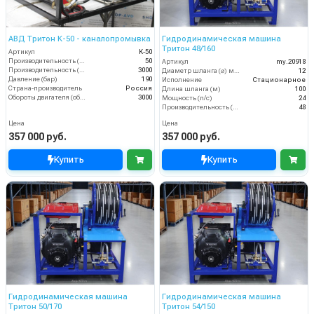
АВД Тритон К-50 - каналопромывка
Гидродинамическая машина
Тритон 48/160
Артикул
K-50
Производительность (л/мин)
50
Артикул
my.20918
Производительность (л/ч)
3000
Диаметр шланга (⌀) мм:
12
Давление (бар)
190
Исполнение
Стационарное
Страна-производитель
Россия
Длина шланга (м)
100
Обороты двигателя (об/мин)
3000
Мощность (л/с)
24
Производительность (л/мин)
48
Цена
Цена
357 000 руб.
357 000 руб.
Купить
Купить
Гидродинамическая машина
Гидродинамическая машина
Тритон 50/170
Тритон 54/150