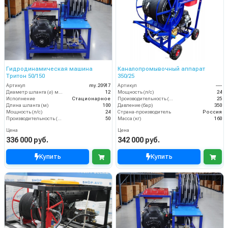
Гидродинамическая машина
Каналопромывочный аппарат
Тритон 50/150
350/25
Артикул
my.20917
Артикул
----
Диаметр шланга (⌀) мм:
12
Мощность (л/с)
24
Исполнение
Стационарное
Производительность (л/мин)
25
Длина шланга (м)
100
Давление (бар)
350
Мощность (л/с)
24
Страна-производитель
Россия
Производительность (л/мин)
50
Масса (кг)
160
Цена
Цена
336 000 руб.
342 000 руб.
Купить
Купить