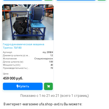
Гидродинамическая машина
Тритон 70/180
Артикул
my.20924
Диаметр шланга (⌀) мм:
12
Исполнение
Стационарное
Длина шланга (м)
100
Мощность (л/с)
40
Производительность (л/мин)
70
Цена
459 000 руб.
Купить
Показано с 1 по 21 из 21 (всего 1 страниц)
В интернет-магазине ufa.shop-avd.ru Вы можете: