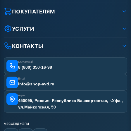
О компании
Реквизиты ООО «Шоп АВД»
ПОКУПАТЕЛЯМ
Защита данных клиента
Как заказать?
Условия соглашения
Оплата
УСЛУГИ
Вакансии
Доставка
Ремонт АВД
Рассрочка
Гарантия
Сертификаты
КОНТАКТЫ
Статьи
Лизинг
Наши работы
Получить скидку
Отзывы наших клиентов
Бесплатный
Карта сайта
8 (800) 350-16-98
Email
info@shop-avd.ru
Адрес
450095, Россия, Республика Башкортостан, г.Уфа ,
ул.Майкопская, 59
МЕССЕНДЖЕРЫ