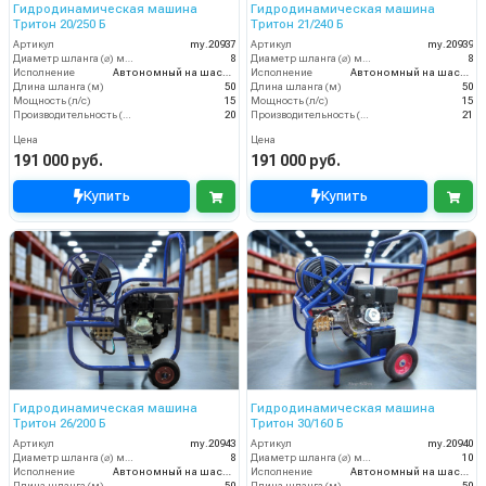
Гидродинамическая машина
Гидродинамическая машина
Тритон 20/250 Б
Тритон 21/240 Б
Артикул
my.20937
Артикул
my.20939
Диаметр шланга (⌀) мм:
8
Диаметр шланга (⌀) мм:
8
Исполнение
Автономный на шасси
Исполнение
Автономный на шасси
Длина шланга (м)
50
Длина шланга (м)
50
Мощность (л/с)
15
Мощность (л/с)
15
Производительность (л/мин)
20
Производительность (л/мин)
21
Цена
Цена
191 000 руб.
191 000 руб.
Купить
Купить
Гидродинамическая машина
Гидродинамическая машина
Тритон 26/200 Б
Тритон 30/160 Б
Артикул
my.20943
Артикул
my.20940
Диаметр шланга (⌀) мм:
8
Диаметр шланга (⌀) мм:
10
Исполнение
Автономный на шасси
Исполнение
Автономный на шасси