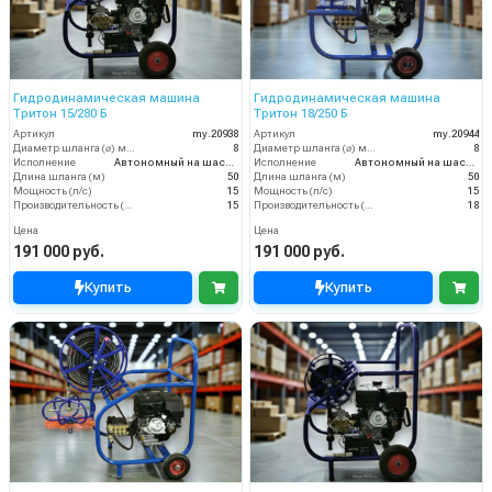
Гидродинамическая машина
Гидродинамическая машина
Тритон 15/280 Б
Тритон 18/250 Б
Артикул
my.20938
Артикул
my.20944
Диаметр шланга (⌀) мм:
8
Диаметр шланга (⌀) мм:
8
Исполнение
Автономный на шасси
Исполнение
Автономный на шасси
Длина шланга (м)
50
Длина шланга (м)
50
Мощность (л/с)
15
Мощность (л/с)
15
Производительность (л/мин)
15
Производительность (л/мин)
18
Цена
Цена
191 000 руб.
191 000 руб.
Купить
Купить