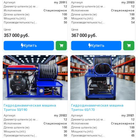
Артикул
my.20919
Артикул
my.20920
Диаметр шланга (⌀) мм:
12
Диаметр шланга (⌀) мм:
12
Исполнение
Стационарное
Исполнение
Стационарное
Длина шланга (м)
100
Длина шланга (м)
100
Мощность (л/с)
30
Мощность (л/с)
30
Производительность (л/мин)
50
Производительность (л/мин)
54
Цена
Цена
357 000 руб.
367 000 руб.
Купить
Купить
Гидродинамическая машина
Гидродинамическая машина
Тритон 50/190
Тритон 65/170
Артикул
my.20922
Артикул
my.20921
Диаметр шланга (⌀) мм:
12
Диаметр шланга (⌀) мм:
12
Исполнение
Стационарное
Исполнение
Стационарное
Длина шланга (м)
100
Длина шланга (м)
100
Мощность (л/с)
30
Мощность (л/с)
30
Производительность (л/мин)
50
Производительность (л/мин)
65