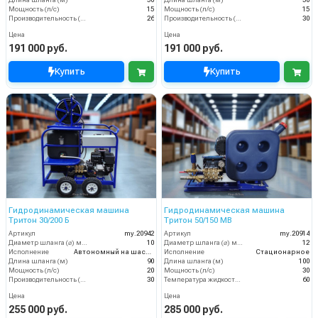
Длина шланга (м)
50
Длина шланга (м)
50
Мощность (л/с)
15
Мощность (л/с)
15
Производительность (л/мин)
26
Производительность (л/мин)
30
Цена
Цена
191 000 руб.
191 000 руб.
Купить
Купить
Гидродинамическая машина
Гидродинамическая машина
Тритон 30/200 Б
Тритон 50/150 МВ
Артикул
my.20942
Артикул
my.20914
Диаметр шланга (⌀) мм:
10
Диаметр шланга (⌀) мм:
12
Исполнение
Автономный на шасси
Исполнение
Стационарное
Длина шланга (м)
90
Длина шланга (м)
100
Мощность (л/с)
20
Мощность (л/с)
30
Производительность (л/мин)
30
Температура жидкости (°С) max
60
Цена
Цена
255 000 руб.
285 000 руб.