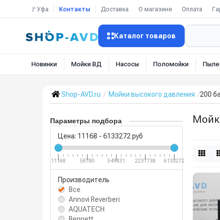
🚩Уфа
Контакты
Доставка
О магазине
Оплата
Га
Каталог товаров
Новинки
Мойки ВД
Насосы
Поломойки
Пыле
Shop-AVD.ru
Мойки высокого давления
200 б
Мойк
Параметры подбора
Цена:
11168
-
6133272
руб
11168
58780
549831
2237738
6133272
Производитель
Все
Annovi Reverberi
AQUATECH
Bennett