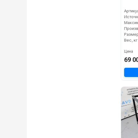
Артику
Разме
Вес, кг
Цена
69 0