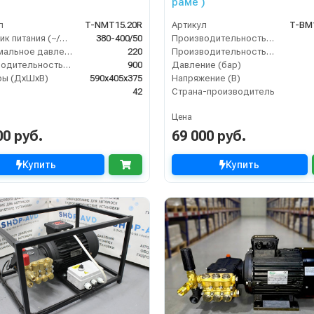
раме )
л
T-NMT15.20R
Артикул
T-BM
Источник питания (~/В/Гц)
380-400/50
Производительность (л/мин)
Максимальное давление (бар)
220
Производительность (л/ч)
Производительность (л/ч)
900
Давление (бар)
ры (ДхШхВ)
590х405х375
Напряжение (В)
42
Страна-производитель
Цена
00 руб.
69 000 руб.
Купить
Купить