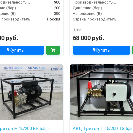
Производительность (л/ч)
900
Производительность (л/ч)
ие (бар)
200
Давление (бар)
ение (В)
380
Напряжение (В)
-производитель
Россия
Страна-производитель
Цена
00 руб.
68 000 руб.
Купить
Купить
ритон H 15/200 BP 5.5 T
АВД Тритон Т 15/200 TS 5,5 