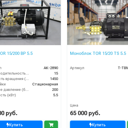
OR 15/200 BP 5.5
Моноблок TOR 15/20 TS 5.5
л
AK-2890
Артикул
T-TB
Производительность (л/мин)
15
Скорость вращения (об/мин)
1450
йки
Стационарная
Рабочее давление (бар)
200
ть (кВт)
5.5
Цена
00 руб.
65 000 руб.
Купить
Купить