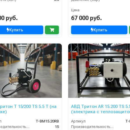
Цена
00 руб.
67 000 руб.
Купить
Купить
итон Т 15/200 TS 5.5 T (на
АВД Тритон AR 15.200 TS 5.
ке)
(электрика с теплозащито
л
T-BM15.20RB
Артикул
T-
Производительность (л/мин)
15
Производительность (л/мин)