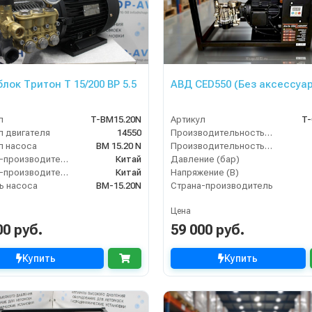
лок Тритон T 15/200 BP 5.5
АВД CED550 (Без аксессуа
л
T-BM15.20N
Артикул
T-
л двигателя
14550
Производительность (л/мин)
л насоса
BM 15.20 N
Производительность (л/ч)
Страна-производитель двигателя
Китай
Давление (бар)
Страна-производитель насоса
Китай
Напряжение (В)
ь насоса
BM-15.20N
Страна-производитель
Цена
00 руб.
59 000 руб.
Купить
Купить