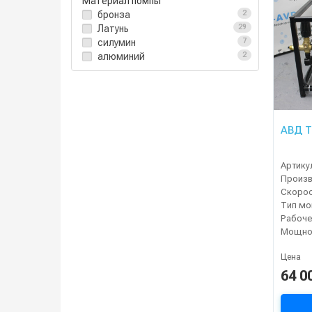
Материал помпы
бронза
2
Латунь
29
силумин
7
алюминий
2
АВД T
Артику
Тип мо
Мощнос
Цена
64 0