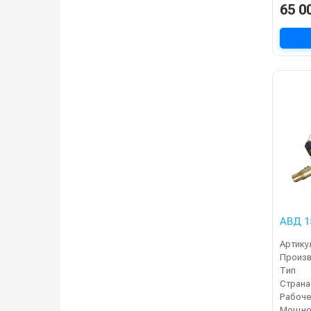
65 0
АВД 15
Артику
Тип
Страна
Мощнос