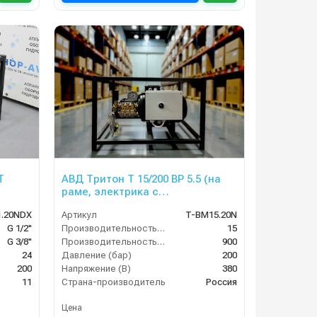
T
АВД Тритон T 15/200 ВР 5.5 (на
раме, электрика с
теплозащитой)
1.20NDX
Артикул
T-BM15.20N
G 1/2"
Производительность (л/мин)
15
G 3/8"
Производительность (л/ч)
900
24
Давление (бар)
200
200
Напряжение (В)
380
11
Страна-производитель
Россия
Цена