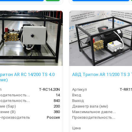
ритон AR RC 14/200 TS 4.0
АВД Тритон AR 11/200 TS 3 
аме)
л
T-RС14.20N
Артикул
T-RR1
Производительность (л/мин)
14
Вход
Производительность (л/ч)
840
Выход
ие (бар)
200
Диаметр вала (мм)
ение (В)
380
Максимальное давление (бар)
-производитель
Россия
Производительность (л/мин)
Цена