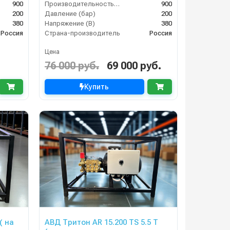
900
Производительность (л/ч)
900
200
Давление (бар)
200
380
Напряжение (В)
380
Россия
Страна-производитель
Россия
Цена
76 000 руб.
69 000 руб.
Купить
( на
АВД Тритон AR 15.200 TS 5.5 Т