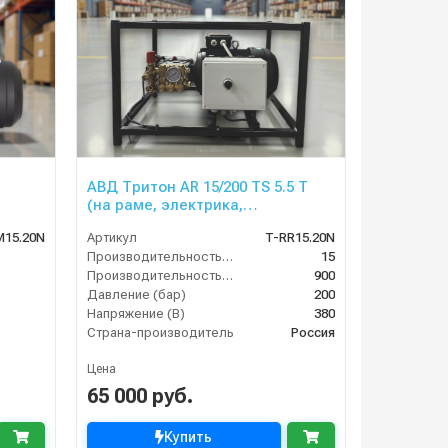
АВД Тритон AR 15/200 TS 5.5 T
(на раме, электрика,
теплозащита)
M15.20N
Артикул
T-RR15.20N
Производительность (л/мин)
15
Производительность (л/ч)
900
Давление (бар)
200
Напряжение (В)
380
Страна-производитель
Россия
Цена
65 000 руб.
Купить