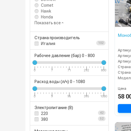
Comet
Hawk
Honda
Показать все
Моноб
Страна производитель
Италия
102
Артику
Рабочее давление (бар)
0
-
800
Артику
Артику
0
7
71
292
800
Модел
Расход воды (л/ч)
0
-
1080
Цена
58 0
0
9
96
395
1080
Электропитание (В)
220
42
380
52