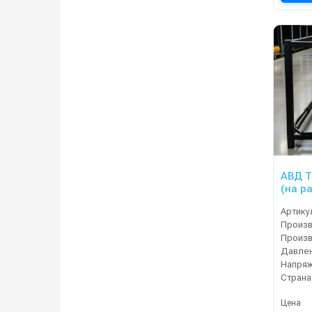
АВД Т
(на р
Артику
Давлен
Напряж
Страна
Цена