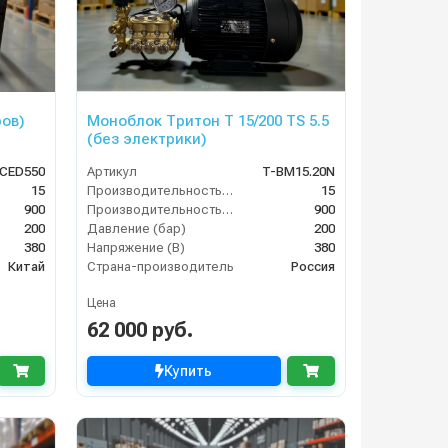
ров)
Моноблок Тритон T 15/200 TS 5.5
(без электрики)
CED550
Артикул
T-BM15.20N
15
Производительность (л/мин)
15
900
Производительность (л/ч)
900
200
Давление (бар)
200
380
Напряжение (В)
380
Китай
Страна-производитель
Россия
Цена
62 000 руб.
Купить