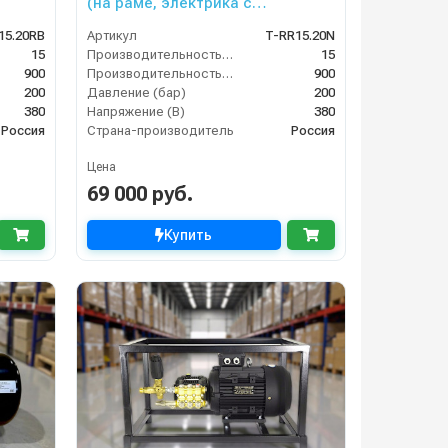
(на раме, электрика с
теплозащитой)
15.20RB
Артикул
T-RR15.20N
15
Производительность (л/мин)
15
900
Производительность (л/ч)
900
200
Давление (бар)
200
380
Напряжение (В)
380
Россия
Страна-производитель
Россия
Цена
69 000 руб.
Купить