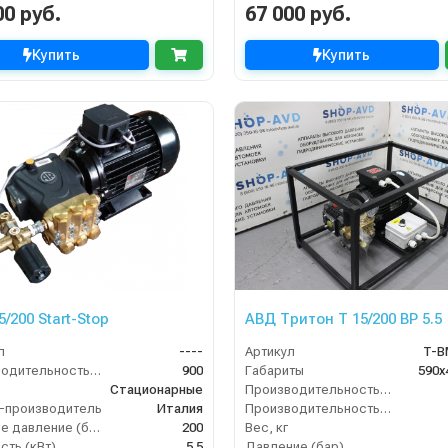
00 руб.
67 000 руб.
Купить
Купить
/200 Start-Stop
АВД Тритон T 15/200 BP 5.5
л
----
Артикул
T-B
Производительность (л/ч)
900
Габариты
590х
Стационарные
Производительность (л/мин)
-производитель
Италия
Производительность (л/ч)
Рабочее давление (бар)
200
Вес, кг
ть (кВт)
5.5
Давление (бар)