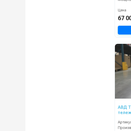
Цена
67 0
АВД Тр
тележ
Артику