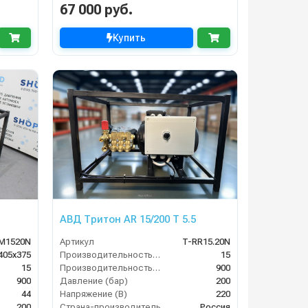
67 000 руб.
Купить
АВД Тритон AR 15/200 T 5.5
M1520N
Артикул
T-RR15.20N
405х375
Производительность (л/мин)
15
15
Производительность (л/ч)
900
900
Давление (бар)
200
44
Напряжение (В)
220
200
Страна-производитель
Россия