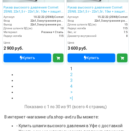
Рукав высокого давления Comet
Рукав высокого давления Comet
2SN8; 22х1,5 г- 22х1,5г; 10м + защита
2SN8; 22х1,5 г- 22х1,5г; 15м + защита
от изгиба
от изгиба
Артикул
10.22.22 (2SN8)Comet
Артикул
15.22.22 (2SN8)Comet
Вход
22х1,5 внутренняя резьба
Вход
22х1,5 внутренняя резьба
Выход
22х1,5 внутренняя резьба
Длина шланга ВД (м)
15
Длина шланга ВД (м)
10
Радиус изгиба
115
Материал
Резина + Сталь
Вес, кг
7.5
Радиус изгиба
115
Диаметр внутренний
8
Цена
Цена
2 900 руб.
3 600 руб.
Купить
Купить
1
2
3
4
>
>|
Показано с 1 по 30 из 91 (всего 4 страниц)
В интернет-магазине ufa.shop-avd.ru Вы можете:
- Купить шланги высокого давления в Уфе с доставкой