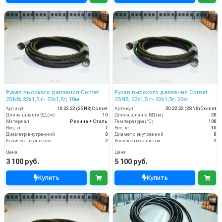
Рукав высокого давления Comet
Рукав высокого давления Comet
2SN8; 22х1,5 г- 22х1,5г; 10м
2SN8; 22х1,5 г- 22х1,5г; 20м
Артикул
10.22.22 (2SN8)Comet
Артикул
20.22.22 (2SN8)Comet
Длина шланга ВД (м)
10
Длина шланга ВД (м)
20
Материал
Резина + Сталь
Температура (°C)
100
Вес, кг
7
Вес, кг
10
Диаметр внутренний
8
Диаметр внутренний
8
Количество оплеток
2
Количество оплеток
2
Цена
Цена
3 100 руб.
5 100 руб.
Купить
Купить