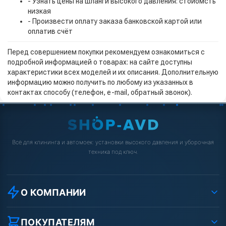
- Узнать цены на шланги высокого давления: стоиомсть
низкая
- Произвести оплату заказа банковской картой или
оплатив счёт
Перед совершением покупки рекомендуем ознакомиться с
подробной информацией о товарах: на сайте доступны
характеристики всех моделей и их описания. Дополнительную
информацию можно получить по любому из указанных в
контактах способу (телефон, e-mail, обратный звонок).
Всё для клининга и автомоек: установки высокого давления и уборочная
техника под ключ.
О КОМПАНИИ
О компании
Реквизиты ООО «Шоп АВД»
ПОКУПАТЕЛЯМ