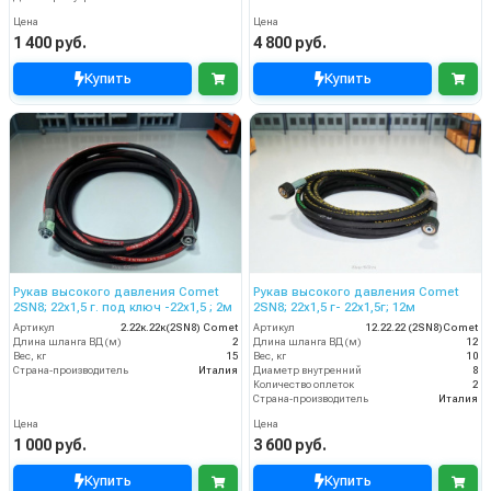
Цена
Цена
1 400 руб.
4 800 руб.
Купить
Купить
Рукав высокого давления Comet
Рукав высокого давления Comet
2SN8; 22х1,5 г. под ключ -22х1,5 ; 2м
2SN8; 22х1,5 г- 22х1,5г; 12м
Артикул
2.22к.22к(2SN8) Comet
Артикул
12.22.22 (2SN8)Comet
Длина шланга ВД (м)
2
Длина шланга ВД (м)
12
Вес, кг
15
Вес, кг
10
Страна-производитель
Италия
Диаметр внутренний
8
Количество оплеток
2
Страна-производитель
Италия
Цена
Цена
1 000 руб.
3 600 руб.
Купить
Купить