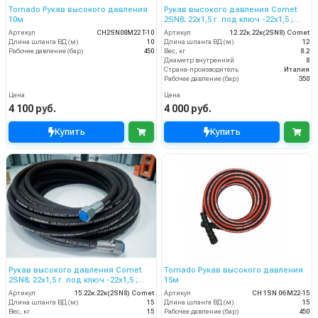
Tornado Рукав высокого давления
Рукав высокого давления Comet
10м
2SN8; 22х1,5 г. под ключ -22х1,5 ;
12м
Артикул
CH2SN08M22 T-10
Артикул
12.22к.22к(2SN8) Comet
Длина шланга ВД (м)
10
Длина шланга ВД (м)
12
Рабочее давление (бар)
450
Вес, кг
8.2
Диаметр внутренний
8
Страна-производитель
Италия
Рабочее давление (бар)
350
Цена
Цена
4 100 руб.
4 000 руб.
Купить
Купить
Рукав высокого давления Comet
Tornado Рукав высокого давления
2SN8; 22х1,5 г. под ключ -22х1,5 ;
15м
15м
Артикул
15.22к.22к(2SN8) Comet
Артикул
CH 1SN 06 M22-15
Длина шланга ВД (м)
15
Длина шланга ВД (м)
15
Вес, кг
15
Рабочее давление (бар)
450