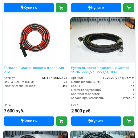
Купить
Купить
Tornado Рукав высокого давления
Рукав высокого давления Comet
20м
2SN6; 22х1,5 г- 22х1,5г; 10м
Артикул
CH 1SN 06 M22-20
Артикул
10.22.22 (2SN6)Comet
Длина шланга ВД (м)
20
Длина шланга ВД (м)
10
Рабочее давление (бар)
450
Вес, кг
7.5
Диаметр внутренний
6
Количество оплеток
2
Страна-производитель
Италия
Цена
Цена
7 600 руб.
2 800 руб.
Купить
Купить