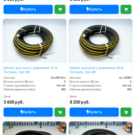
Купить
Купить
Шланг высокого давления 15 м
Шланг высокого давления 20 м
Tornado, 2sn 08
Tornado, 2sn 08
Артикул
2sn08/15m
Артикул
my.20926
Длина шланга ВД (м)
5
Длина шланга ВД (м)
5
Страна-производитель
Китай
Страна-производитель
Китай
Рабочее давление (бар)
450
Рабочее давление (бар)
450
Цена
Цена
5 600 руб.
8 200 руб.
Купить
Купить