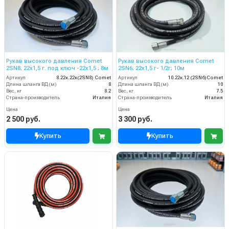
Рукав высокого давления Comet
Рукав высокого давления Comet
2SN8; 22х1,5 г. под ключ -22х1,5 ; 8м
2SN6; 22х1,5 г- 1/2г; 10м
Артикул
8.22к.22к(2SN8) Comet
Артикул
10.22к.12 (2SN6)Comet
Длина шланга ВД (м)
8
Длина шланга ВД (м)
10
Вес, кг
8.2
Вес, кг
7.5
Страна-производитель
Италия
Страна-производитель
Италия
Цена
Цена
2 500 руб.
3 300 руб.
Купить
Купить