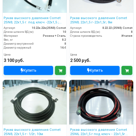
Рукав высокого давления Comet
Рукав высокого давления Comet
2SN8; 22х1,5 г. под ключ -22х1,5 ;
2SN8; 22х1,5 г-22х1,5г; 8м
10м
Артикул
10.22к.22к(2SN8) Comet
Артикул
8.22.22 (2SN8) Comet
Длина шланга ВД (м)
10
Длина шланга ВД (м)
8
Материал
Резина + Сталь
Страна-производитель
Италия
Вес, кг
8.2
Диаметр внутренний
8
Диаметр наружный
16.6
Цена
Цена
3 100 руб.
2 500 руб.
Купить
Купить
Рукав высокого давления Comet
Рукав высокого давления Comet
2SN8; 22х1,5 г- 1/2г; 10м
2SN6; 22х1,5 г под ключ - 22х1,5г