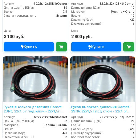
ключ; 12м + защита
Артикул
10.22к.12 (2SN8)Comet
Артикул
12.22к.22к (2SN6)Comet
Длина шланга ВД (м)
10
Длина шланга ВД (м)
12
Вес, кг
7.5
Материал
Резина + Сталь
Страна-производитель
Италия
Вес, кг
10
Давление (бар)
420
Диаметр внутренний
6
Цена
Цена
3 100 руб.
2 800 руб.
Купить
Купить
Рукав высокого давления Comet
Рукав высокого давления Comet
2SN6; 22х1,5 г под ключ - 22х1,5г
2SN6; 22х1,5 г под ключ - 22х1,5г
ключ; 6м
ключ; 20м
Артикул
6.22к.22к (2SN6)Comet
Артикул
20.22к.22к (2SN6)Comet
Длина шланга ВД (м)
6
Длина шланга ВД (м)
20
Материал
Резина + Сталь
Вес, кг
15
Вес, кг
7.5
Давление (бар)
420
Давление (бар)
420
Диаметр внутренний
6
Диаметр внутренний
6
Количество оплеток
2