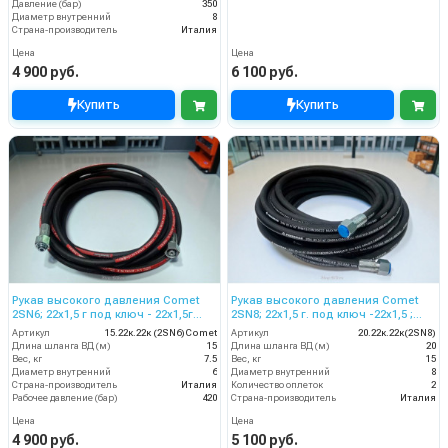
Давление (бар)
350
Диаметр внутренний
8
Страна-производитель
Италия
Цена
Цена
4 900 руб.
6 100 руб.
Купить
Купить
Рукав высокого давления Comet
Рукав высокого давления Comet
2SN6; 22х1,5 г под ключ - 22х1,5г
2SN8; 22х1,5 г. под ключ -22х1,5 ;
ключ; 15м + защита от изгиба
20м
Артикул
15.22к.22к (2SN6)Comet
Артикул
20.22к.22к(2SN8)
Длина шланга ВД (м)
15
Длина шланга ВД (м)
20
Вес, кг
7.5
Вес, кг
15
Диаметр внутренний
6
Диаметр внутренний
8
Страна-производитель
Италия
Количество оплеток
2
Рабочее давление (бар)
420
Страна-производитель
Италия
Цена
Цена
4 900 руб.
5 100 руб.