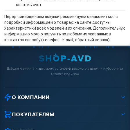
оплатив счёт
Перед совершением покупки рекомендуем ознакомиться с
подробной информацией о товарах: на сайте доступны
характеристики всех моделей и их описания. Дополнительную
информацию можно получить по любому из указанных в
контактах способу (телефон, e-mail, обратный звонок).
Всё для клининга и автомоек: установки высокого давления и уборочная
техника под ключ.
О КОМПАНИИ
О компании
Реквизиты ООО «Шоп АВД»
ПОКУПАТЕЛЯМ
Защита данных клиента
Как заказать?
Условия соглашения
Оплата