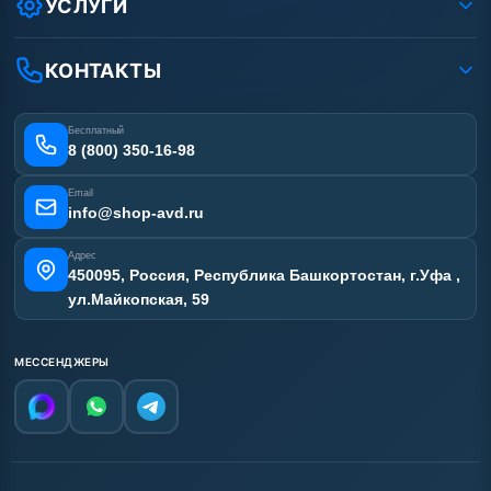
УСЛУГИ
Вакансии
Доставка
Ремонт АВД
Рассрочка
Гарантия
Сертификаты
КОНТАКТЫ
Статьи
Лизинг
Наши работы
Получить скидку
Отзывы наших клиентов
Бесплатный
Карта сайта
8 (800) 350-16-98
Email
info@shop-avd.ru
Адрес
450095, Россия, Республика Башкортостан, г.Уфа ,
ул.Майкопская, 59
МЕССЕНДЖЕРЫ