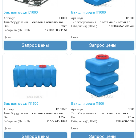
Бак для воды Е1000
Бак для воды П1000
Артикул
Е1000
Артикул
П1000
Тип оборудования
система очистки воды
Тип оборудования
система очистки воды
Вес
63 кг
Габариты (ДхШхВ)
1300х675х1235мм
Габариты (ДхШхВ)
1200х1000х1160
Цена
Цена
Запрос цены
Запрос цены
Бак для воды П1500
Бак для воды П500
Артикул
П1500-Г
Артикул
П500
Тип оборудования
система очистки воды
Тип оборудования
система очистки воды
Вес
105 кг
Вес
26 кг
Габариты (ДхШхВ)
2150х940х1070
Габариты (ДхШхВ)
830х660х1087
Цена
Цена
Запрос цены
Запрос цены