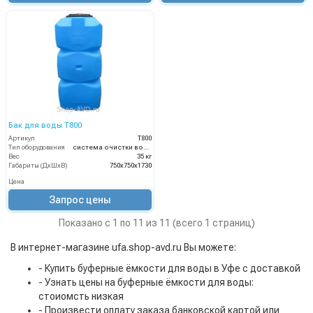
Бак для воды Т800
Артикул
Т800
Тип оборудования
система очистки воды
Вес
35 кг
Габариты (ДхШхВ)
750х750х1730
Цена
Запрос цены
Показано с 1 по 11 из 11 (всего 1 страниц)
В интернет-магазине ufa.shop-avd.ru Вы можете:
- Купить буферные ёмкости для воды в Уфе с доставкой
- Узнать цены на буферные ёмкости для воды:
стоиомсть низкая
- Произвести оплату заказа банковской картой или