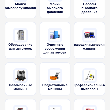
Мойки
Мойки
Насосы
самообслуживания
высокого
высокого
давления
давления
Оборудование
Очистные
Гидродинамические
для автомоек
сооружения
машины
для автомоек
Поломоечные
Подметальные
Профессиональные
машины
машины
пылесосы