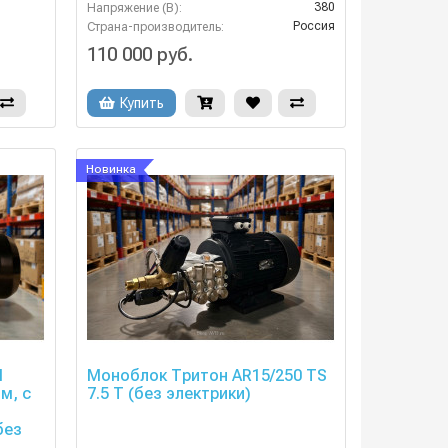
380
Напряжение (В):
Россия
Страна-производитель:
110 000 руб.
Купить
Новинка
М
Моноблок Тритон AR15/250 TS
м, с
7.5 T (без электрики)
без