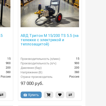
.5
АВД Тритон M 15/200 TS 5.5 (на
тележке с электрикой и
теплозащитой)
15
15
Производительность (л/мин):
900
900
Производительность (л/ч):
200
200
Давление (бар):
380
380
Напряжение (В):
Россия
Россия
Страна-производитель:
97 000 руб.
Купить