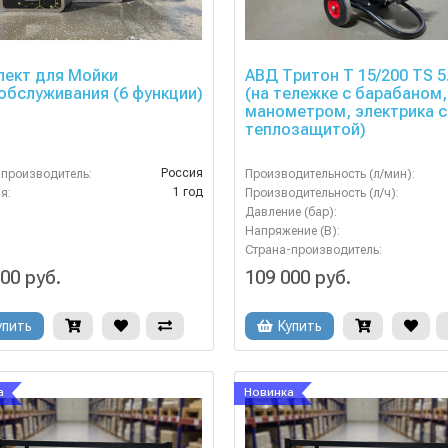
лект для Мойки
АВД Тритон Т 15/200 TS 5
бслуживания (6 функции)
(на тележке c барабаном,
манометром, электрика с
теплозащитой)
Россия
-производитель:
Производительность (л/мин):
1 год
я:
Производительность (л/ч):
Давление (бар):
Напряжение (В):
Страна-производитель:
00 руб.
109 000 руб.
упить
Купить
а
Новинка