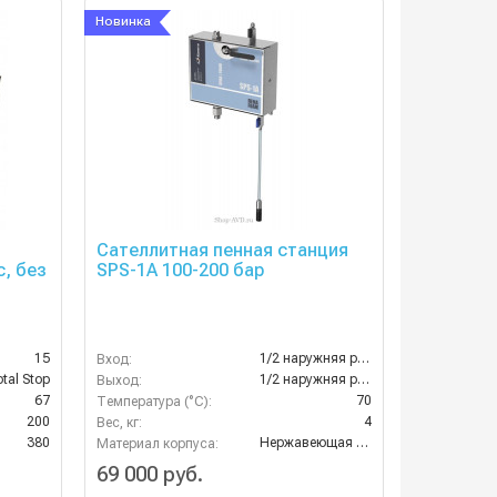
Новинка
Сателлитная пенная станция
с, без
SPS-1A 100-200 бар
15
1/2 наружняя резьба
Вход:
tal Stop
1/2 наружняя резьба
Выход:
67
70
Температура (°C):
200
4
Вес, кг:
380
Нержавеющая сталь AISI 304
Материал корпуса:
69 000 руб.