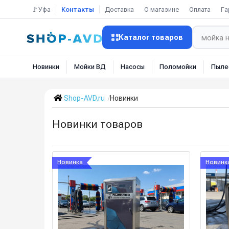
🚩Уфа
Контакты
Доставка
О магазине
Оплата
Га
Каталог товаров
Новинки
Мойки ВД
Насосы
Поломойки
Пыле
Shop-AVD.ru
Новинки
Новинки товаров
Новинка
Новинк