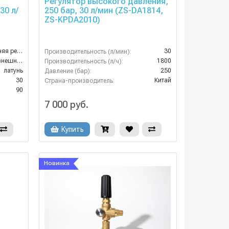
Регулятор высокого давления,
30 л/
250 бар, 30 л/мин (ZS-DA1814,
ZS-KPDA2010)
3/8 внешняя резьба
30
Производительность (л/мин):
M22х1,5 внешняя резьба
1800
Производительность (л/ч):
латунь
250
Давление (бар):
30
Китай
Страна-производитель:
90
7 000 руб.
Купить
Новинка