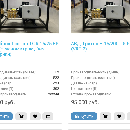
лок Тритон TOR 15/25 ВР
АВД Тритон H 15/200 TS 5
 (с манометром, без
(VRT 3)
рики)
15
дительность (л/мин):
Производительность (л/мин):
900
дительность (л/ч):
Производительность (л/ч):
250
е (бар):
Давление (бар):
380
ние (В):
Напряжение (В):
Россия
-производитель:
Страна-производитель:
0 руб.
95 000 руб.
упить
Купить