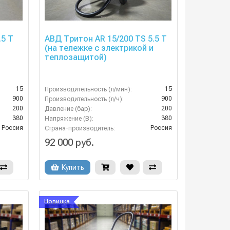
.5 T
АВД Тритон AR 15/200 TS 5.5 T
(на тележке с электрикой и
теплозащитой)
15
15
Производительность (л/мин):
900
900
Производительность (л/ч):
200
200
Давление (бар):
380
380
Напряжение (В):
Россия
Россия
Страна-производитель:
92 000 руб.
Купить
Новинка