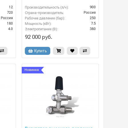
12
900
Производительность (л/ч):
720
Россия
Страна-производитель:
Россия
250
Рабочее давление (бар):
180
7.5
Мощность (кВт):
4.0
380
Электропитание (В):
92 000 руб.
Купить
Новинка