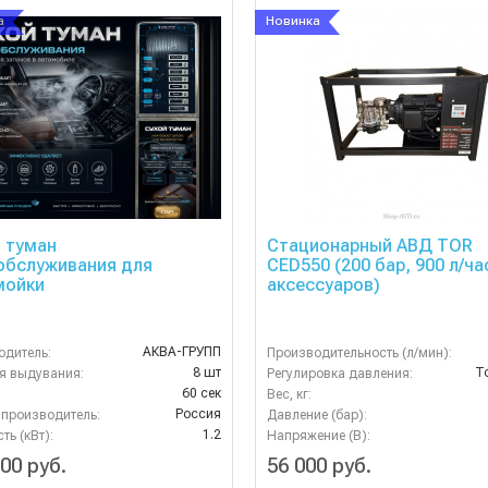
а
Новинка
 туман
Стационарный АВД TOR
обслуживания для
CED550 (200 бар, 900 л/ча
мойки
аксессуаров)
АКВА-ГРУПП
одитель:
Производительность (л/мин):
8 шт
To
я выдувания:
Регулировка давления:
60 сек
Вес, кг:
Россия
-производитель:
Давление (бар):
1.2
ь (кВт):
Напряжение (В):
00 руб.
56 000 руб.