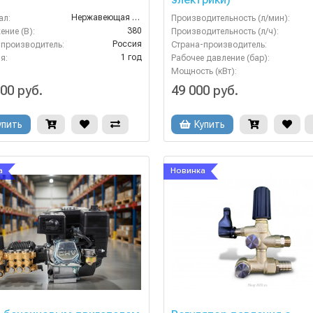
Нержавеющая Сталь
ал:
Производительность (л/мин):
380
ние (В):
Производительность (л/ч):
Россия
-производитель:
Страна-производитель:
1 год
я:
Рабочее давление (бар):
Мощность (кВт):
00 руб.
49 000 руб.
упить
Купить
а
Новинка