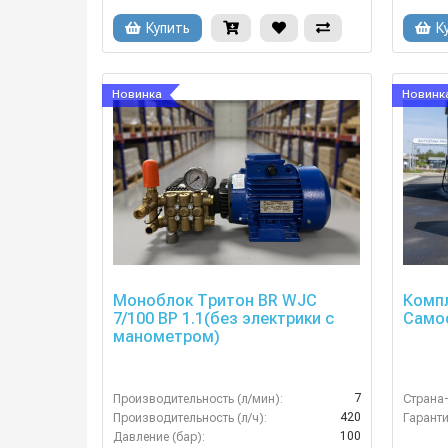
Купить
К
Новинка
Новинк
Моноблок Тритон BR WJC
Комп
7/100 BP 1.1(без электрики с
Самоо
манометром)
7
Производительность (л/мин):
Страна
420
Производительность (л/ч):
Гаранти
100
Давление (бар):