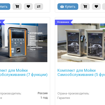
упить
Купить
а
Новинка
лект для Мойки
Комплект для Мойки
бслуживания (7 функции)
Самообслуживания (5 фу
Россия
-производитель:
Страна-производитель:
1 год
я:
Гарантия: