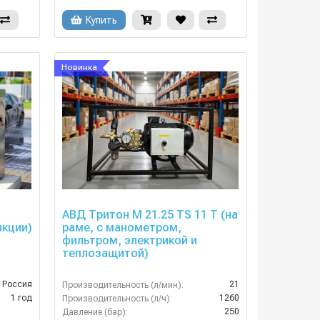
Купить
Новинка
АВД Тритон M 21.25 TS 11 T (на
нкции)
раме, с манометром,
фильтром, электрикой и
теплозащитой)
Россия
21
Производительность (л/мин):
1 год
1260
Производительность (л/ч):
250
Давление (бар):