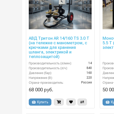
АВД Тритон AR 14/160 TS 3.0 T
Моноб
(на тележке с манометром, с
5.5 T
крючками для хранения
элект
шланга, электрикой и
теплозащитой)
14
Производительность (л/мин):
Произво
840
Производительность (л/ч):
Произво
160
Давление (бар):
Давлени
220
Напряжение (В):
Напряже
Россия
Страна-производитель:
Страна
68 000 руб.
50 00
Купить
К