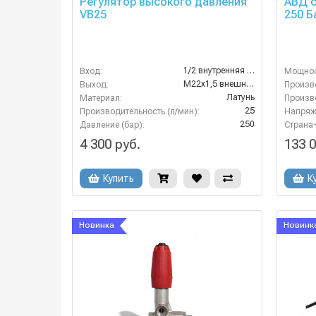
Регулятор высокого давления
АВД 
VB25
250 Б
1/2 внутренняя резьба
Вход:
Мощност
M22х1,5 внешняя резьба
Выход:
Произво
Латунь
Материал:
Произво
25
Производительность (л/мин):
Напряже
250
Давление (бар):
Страна
4 300 руб.
133 0
Купить
К
Новинка
Новинк