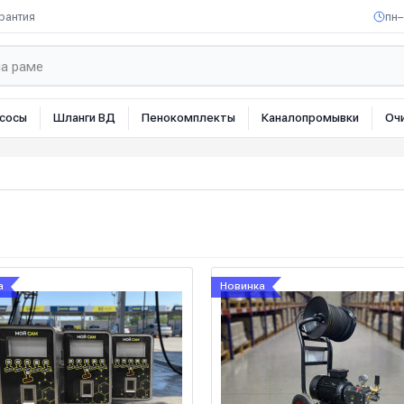
рантия
пн–
сосы
Шланги ВД
Пенокомплекты
Каналопромывки
Оч
а
Новинка