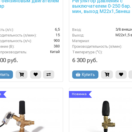
с бензиновым двигателем
Регулятор давления с
ар
выключателем 0-250 бар. 
мин, выход M22х1,5внеш
6,5
ь (л/с):
Вход:
15
дительность (л/мин):
Выход:
900
дительность (л/ч):
Материал:
380
ние (В):
Производительность (л/мин):
Китай
-производитель:
Температура (°C):
00 руб.
6 300 руб.
упить
Купить
а
Новинка