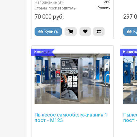
380
Напряжение (В):
Россия
Страна-производитель:
70 000 руб.
297 0
Купить
К
Новинка
Новинк
Пылесос самообслуживания 1
Пыле
пост - М123
пост 