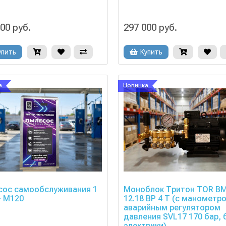
00 руб.
297 000 руб.
упить
Купить
а
Новинка
сос самообслуживания 1
Моноблок Тритон TOR В
- М120
12.18 ВР 4 Т (с манометро
аварийным регулятором
давления SVL17 170 бар, 
электрики)