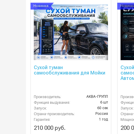
Новинка
Новинк
Сухой туман
Сухой
самообслуживания для Мойки
само
Авто
АКВА-ГРУПП
Производитель:
Произв
6 шт
Функция выдувания:
Функци
60 сек
Запуск:
Запуск:
Россия
Страна-производитель:
Страна
1 год
Гарантия:
Мощност
210 000 руб.
200 0