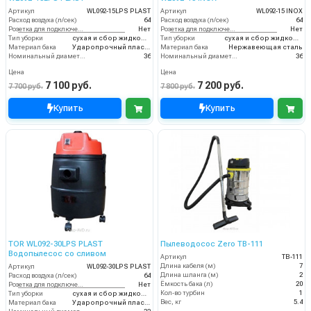
Артикул
WL092-15LPS PLAST
Артикул
WL092-15 INOX
Расход воздуха (л/сек)
64
Расход воздуха (л/сек)
64
Розетка для подключения инструмента
Нет
Розетка для подключения инструмента
Нет
Тип уборки
сухая и сбор жидкостей
Тип уборки
сухая и сбор жидкостей
Материал бака
Ударопрочный пластик
Материал бака
Нержавеющая сталь
Номинальный диаметр принадлежностей (мм)
36
Номинальный диаметр принадлежностей (мм)
36
Цена
Цена
7 100 руб.
7 200 руб.
7 700 руб.
7 800 руб.
Купить
Купить
TOR WL092-30LPS PLAST
Пылеводосос Zero TB-111
Водопылесос со сливом
Артикул
TB-111
Длина кабеля (м)
7
Артикул
WL092-30LPS PLAST
Длина шланга (м)
2
Расход воздуха (л/сек)
64
Ёмкость бака (л)
20
Розетка для подключения инструмента
Нет
Кол-во турбин
1
Тип уборки
сухая и сбор жидкостей
Вес, кг
5.4
Материал бака
Ударопрочный пластик