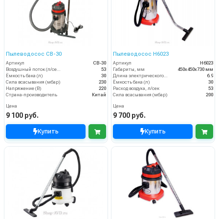
Пылеводосос CB-30
Пылеводосос Н6023
Артикул
CB-30
Артикул
Н6023
Воздушный поток (л/сек)
53
Габариты, мм
450х450х730 мм
Ёмкость бака (л)
30
Длина электрического кабеля (м)
6.9
Сила всасывания (мбар)
230
Ёмкость бака (л)
30
Напряжение (В)
220
Расход воздуха, л/сек
53
Страна-производитель
Китай
Сила всасывания (мбар)
200
Цена
Цена
9 100 руб.
9 700 руб.
Купить
Купить