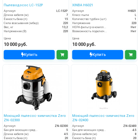
Пылеводосос LC-152P
XINBA H6021
Артикул
LC-152P
Артикул
H6021
Длина кабеля (м)
7
Класс пыли
L
Ёмкость бака (л)
15
Количество турбин (шт)
1
Сила всасывания (мбар)
220
Напряжение
220
Вес, кг
13,2
HEPA фильтр в комплекте
Нет
Напряжение (В)
220
Возможность подключения электрощетки
Нет
Цена
Цена
10 000 руб.
10 000 руб.
Купить
Купить
Моющий пылесос-химчистка Zero
Моющий пылесос-химчистка Zero
ZN-02300
ZN-02400
Артикул
ZN-02300
Артикул
ZN-02400
Бак для моющих средств
5
Бак для моющих средств
4.5
Длина кабеля (м)
4.5
Длина кабеля (м)
8
Ёмкость бака (л)
20
Ёмкость бака (л)
20