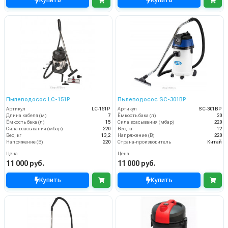
Пылеводосос LC-151P
Пылеводосос SC-301ВР
Артикул
LC-151P
Артикул
SC-301ВР
Длина кабеля (м)
7
Ёмкость бака (л)
30
Ёмкость бака (л)
15
Сила всасывания (мбар)
220
Сила всасывания (мбар)
220
Вес, кг
12
Вес, кг
13,2
Напряжение (В)
220
Напряжение (В)
220
Страна-производитель
Китай
Цена
Цена
11 000 руб.
11 000 руб.
Купить
Купить