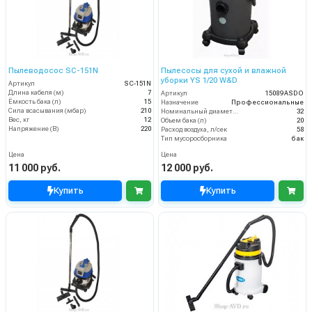
Пылеводосос SC-151N
Пылесосы для сухой и влажной
уборки YS 1/20 W&D
Артикул
SC-151N
Длина кабеля (м)
7
Артикул
15089 ASDO
Ёмкость бака (л)
15
Назначение
Профессиональные
Сила всасывания (мбар)
210
Номинальный диаметр принадлежностей, мм
32
Вес, кг
12
Объем бака (л)
20
Напряжение (В)
220
Расход воздуха, л/сек
58
Тип мусоросборника
бак
Цена
Цена
11 000 руб.
12 000 руб.
Купить
Купить