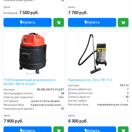
Номинальный диаметр принадлежностей (мм)
32
Цена
Цена
7 500 руб.
7 700 руб.
8 100 руб.
Купить
Купить
TOR Компактный водопылесос
Пылеводосос Zero TB-112
WL092-20LPS PLAST
Артикул
TB-112
Длина кабеля (м)
7
Артикул
WL092-20LPS PLAST
Длина шланга (м)
2
Расход воздуха (л/сек)
64
Ёмкость бака (л)
30
Розетка для подключения инструмента
Нет
Кол-во турбин
1
Тип уборки
сухая и сбор жидкостей
Материал бака
нержавеющая сталь
Материал бака
Ударопрочный пластик
Номинальный диаметр принадлежностей (мм)
36
Цена
Цена
7 900 руб.
8 300 руб.
Купить
Купить