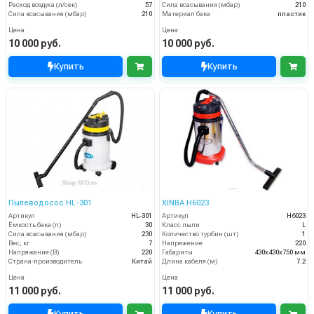
Расход воздуха (л/сек)
57
Сила всасывания (мбар)
210
Сила всасывания (мбар)
210
Материал бака
пластик
Цена
Цена
10 000 руб.
10 000 руб.
Купить
Купить
Пылеводосос HL-301
XINBA H6023
Артикул
HL-301
Артикул
H6023
Ёмкость бака (л)
30
Класс пыли
L
Сила всасывания (мбар)
230
Количество турбин (шт)
1
Вес, кг
7
Напряжение
220
Напряжение (В)
220
Габариты
430х430х750 мм
Страна-производитель
Китай
Длина кабеля (м)
7.2
Цена
Цена
11 000 руб.
11 000 руб.
Купить
Купить