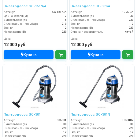
Пылеводосос SC-151N/А
Пылеводосос HL-301/A
Артикул
SC-151N/А
Артикул
HL-301/A
Длина кабеля (м)
7
Ёмкость бака (л)
30
Ёмкость бака (л)
15
Сила всасывания (мбар)
230
Сила всасывания (мбар)
210
Вес, кг
7
Вес, кг
12
Напряжение (В)
220
Напряжение (В)
220
Страна-производитель
Китай
Цена
Цена
12 000 руб.
12 000 руб.
Купить
Купить
Пылеводосос SC-301
Пылеводосос SC-301N
Артикул
SC-301
Артикул
SC-301N
Ёмкость бака (л)
30
Ёмкость бака (л)
30
Сила всасывания (мбар)
220
Сила всасывания (мбар)
220
Вес, кг
12
Вес, кг
12
Напряжение (В)
220
Напряжение (В)
220