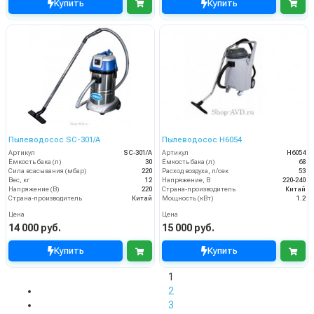
Купить
Купить
Пылеводосос SC-301/A
Пылеводосос H6054
Артикул
SC-301/A
Артикул
H6054
Ёмкость бака (л)
30
Ёмкость бака (л)
68
Сила всасывания (мбар)
220
Расход воздуха, л/сек
53
Вес, кг
12
Напряжение, В
220-240
Напряжение (В)
220
Страна-производитель
Китай
Страна-производитель
Китай
Мощность (кВт)
1.2
Цена
Цена
14 000 руб.
15 000 руб.
Купить
Купить
1
2
3