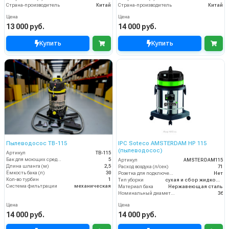
Страна-производитель
Китай
Страна-производитель
Китай
Цена
Цена
13 000 руб.
14 000 руб.
Купить
Купить
Пылеводосос TB-115
IPC Soteco AMSTERDAM HP 115
(пылеводосос)
Артикул
TB-115
Бак для моющих средств
5
Артикул
AMSTERDAM115
Длина шланга (м)
2,5
Расход воздуха (л/сек)
71
Ёмкость бака (л)
30
Розетка для подключения инструмента
Нет
Кол-во турбин
1
Тип уборки
сухая и сбор жидкостей
Система фильтрации
механическая
Материал бака
Нержавеющая сталь
Номинальный диаметр принадлежностей (мм)
36
Цена
Цена
14 000 руб.
14 000 руб.