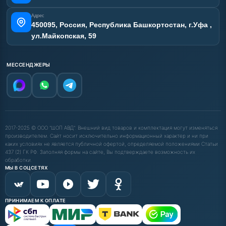
Адрес
450095, Россия, Республика Башкортостан, г.Уфа ,
ул.Майкопская, 59
МЕССЕНДЖЕРЫ
2017-2025 © ООО "ШОП АВД". Внешний вид товаров и комплектация могут изменяться
производителем. Сайт носит исключительно информационный характер и ни при
каких условиях не является публичной офертой, определяемой положениями Статьи
437 (2) ГК РФ. Заполняя формы на сайте, Вы подтверждаете возможность их
обработки.
МЫ В СОЦСЕТЯХ
ПРИНИМАЕМ К ОПЛАТЕ