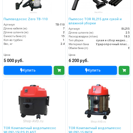
Пылеводосос Zero TB-110
Пылесос TOR RL215 для сухой и
влажной уборки
Артикул
TB-110
Длина кабеля (м)
7
Артикул
RL215
Длина шланга (м)
2
Длина шланга (м)
2.5
Ёмкость бака (л)
15
Расход воздуха (л/сек)
18.3
Кол-во турбин
1
Тип уборки
сухая и сбор жидкостей
Вес, кг
2.4
Материал бака
Ударопрочный пластик
Объём бака (л)
6
Цена
Цена
5 000 руб.
6 200 руб.
Купить
Купить
TOR Компактный водопылесос
TOR Компактный водопылесос
WL092-15LPS PLAST
WL092-15 INOX