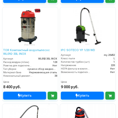
TOR Компактный водопылесос
IPC SOTECO YP 1/20 WD
WL092-30L INOX
Артикул
my.26452
Класс пыли
L
Артикул
WL092-30L INOX
Количество турбин (шт)
1
Расход воздуха (л/сек)
128
Напряжение
220
Розетка для подключения инструмента
Нет
HEPA фильтр в комплекте
Нет
Тип уборки
сухая и сбор жидкостей
Возможность подключения электрощетки
Нет
Материал бака
Нержавеющая сталь
Номинальный диаметр принадлежностей (мм)
38
Цена
Цена
8 400 руб.
9 000 руб.
Купить
Купить