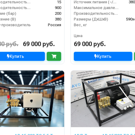
Производительность (л/мин)
15
Источник питания (~/В/Гц)
380
Производительность (л/ч)
900
Максимальное давление (бар)
ие (бар)
200
Производительность (л/ч)
ение (В)
380
Размеры (ДхШхВ)
590х
-производитель
Россия
Вес, кг
Цена
00 руб.
69 000 руб.
69 000 руб.
Купить
Купить