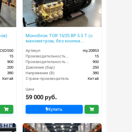
ров)
Моноблок TOR 15/25 BP 5.5 T (с
манометром, без кнопки
запуска)
CED550
Артикул
my.20853
15
Производительность (л/мин)
15
900
Производительность (л/ч)
900
200
Давление (бар)
250
380
Напряжение (В)
380
Китай
Страна-производитель
Китай
Цена
59 000 руб.
Купить