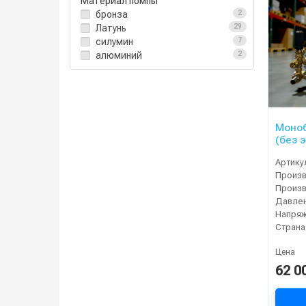
Материал помпы
бронза
2
Латунь
29
силумин
7
алюминий
2
Моноб
(без 
Артику
Давлен
Напряж
Страна
Цена
62 0