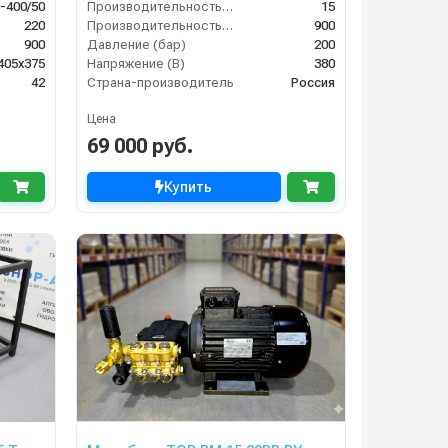
-400/50
Производительность (л/мин)
15
220
Производительность (л/ч)
900
900
Давление (бар)
200
405х375
Напряжение (В)
380
42
Страна-производитель
Россия
Цена
69 000 руб.
Купить