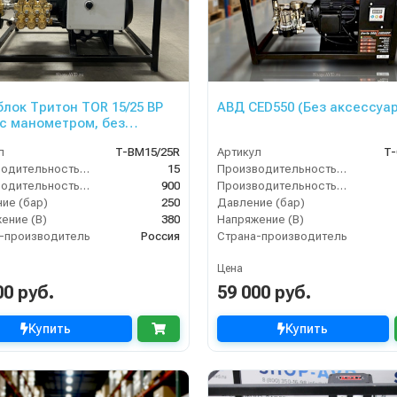
лок Тритон TOR 15/25 ВР
АВД CED550 (Без аксессуа
 (с манометром, без
рики)
л
T-BM15/25R
Артикул
T-
Производительность (л/мин)
15
Производительность (л/мин)
Производительность (л/ч)
900
Производительность (л/ч)
ие (бар)
250
Давление (бар)
ение (В)
380
Напряжение (В)
-производитель
Россия
Страна-производитель
Цена
00 руб.
59 000 руб.
Купить
Купить