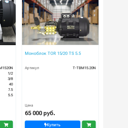
Моноблок TOR 15/20 TS 5.5
M1520N
Артикул
T-TBM15.20N
1/2
3/8
40
7.5
5.5
Цена
65 000 руб.
Купить