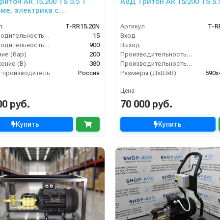
ритон AR 15.200 TS 5.5 Т
АВД Тритон AR 15/200 TS 5.
аме, электрика с
защитой)
л
T-RR15.20N
Артикул
T-R
Производительность (л/мин)
15
Вход
Производительность (л/ч)
900
Выход
ие (бар)
200
Производительность (л/мин)
ение (В)
380
Производительность (л/ч)
-производитель
Россия
Размеры (ДхШхВ)
590х
Цена
00 руб.
70 000 руб.
Купить
Купить