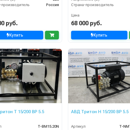
-производитель
Россия
Страна-производитель
Цена
00 руб.
68 000 руб.
Купить
Купить
ритон Т 15/200 ВР 5.5
АВД Тритон H 15/200 BP 5.5
л
T-BM15.20N
Артикул
T-NM