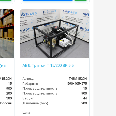
(на
АВД Тритон T 15/200 BP 5.5
M15.20N
Артикул
T-BM1520N
15
Габариты
590х405х375
900
Производительность (л/мин)
15
200
Производительность (л/ч)
900
380
Вес, кг
44
Россия
Давление (бар)
200
Цена