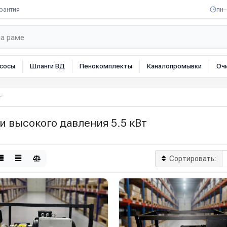
рантия
пн–
сосы
Шланги ВД
Пенокомплекты
Каналопромывки
Оч
т
 высокого давления 5.5 кВт
Сортировать: