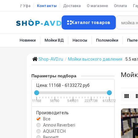
🚩Уфа
Контакты
Доставка
О магазине
Оплата
Га
Каталог товаров
Новинки
Мойки ВД
Насосы
Поломойки
Пыле
Shop-AVD.ru
Мойки высокого давления
5.5 кв
Мойки
Параметры подбора
Цена:
11168
-
6133272
руб
11168
58780
549831
2237738
6133272
Производитель
Все
Annovi Reverberi
AQUATECH
Bennett