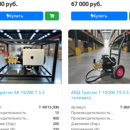
00 руб.
67 000 руб.
Купить
Купить
ритон AR 15/200 T 5.5
АВД Тритон Т 15/200 TS 5.5 
тележке)
л
T-RR15.20N
Артикул
T-BM
Производительность (л/мин)
15
Производительность (л/мин)
Производительность (л/ч)
900
Производительность (л/ч)
ие (бар)
200
Давление (бар)
ение (В)
220
Напряжение (В)