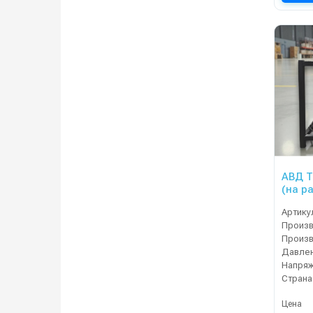
АВД Т
(на р
тепло
Артику
Давлен
Напряж
Страна
Цена