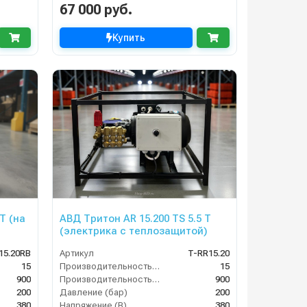
67 000 руб.
Купить
T (на
АВД Тритон AR 15.200 TS 5.5 Т
(электрика с теплозащитой)
15.20RB
Артикул
T-RR15.20
15
Производительность (л/мин)
15
900
Производительность (л/ч)
900
200
Давление (бар)
200
380
Напряжение (В)
380