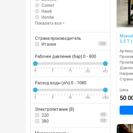
Comet
Hawk
Honda
Показать все
Моноб
Страна производитель
5.5 T
Италия
102
элект
Артику
Рабочее давление (бар)
0
-
800
Давлен
0
7
71
292
800
Напряж
Страна
Расход воды (л/ч)
0
-
1080
Цена
50 0
0
9
96
395
1080
Электропитание (В)
220
42
380
52