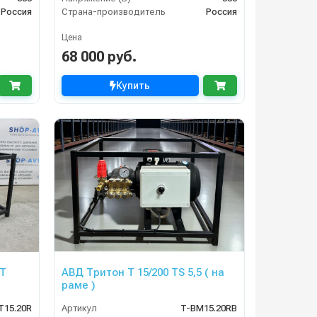
Россия
Страна-производитель
Россия
Цена
68 000 руб.
Купить
 T
АВД Тритон Т 15/200 TS 5,5 ( на
раме )
T15.20R
Артикул
T-BM15.20RB