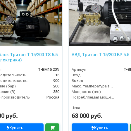
лок Тритон T 15/200 TS 5.5
АВД Тритон T 15/200 BP 5.5
электрики)
л
T-BM15.20N
Артикул
T-B
Производительность (л/мин)
15
Вход
Производительность (л/ч)
900
Выход
ие (бар)
200
Макс. температура воды (°C)
ение (В)
380
Мощность (л/с)
-производитель
Россия
Потребляемая мощность (кВт)
Цена
00 руб.
63 000 руб.
Купить
Купить