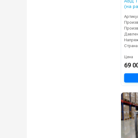
АВД Т
(на р
тепло
Артику
Давлен
Напряж
Страна
Цена
69 0