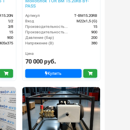
5 T
Моноблок TOR BM 15.20RB BY-
PASS
R15.20N
Артикул
T-BM15.20RB
1/2
Вход
M22х1,5 (G)
3/8
Производительность (л/мин)
15
15
Производительность (л/ч)
900
900
Давление (бар)
200
405х375
Напряжение (В)
380
Цена
70 000 руб.
Купить