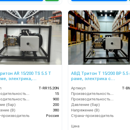
ритон AR 15/200 TS 5.5 T
АВД Тритон T 15/200 ВР 5.5 
аме, электрика,
раме, электрика с
защита)
теплозащитой)
л
T-RR15.20N
Артикул
T-B
Производительность (л/мин)
15
Производительность (л/мин)
Производительность (л/ч)
900
Производительность (л/ч)
ие (бар)
200
Давление (бар)
ение (В)
380
Напряжение (В)
-производитель
Россия
Страна-производитель
Цена