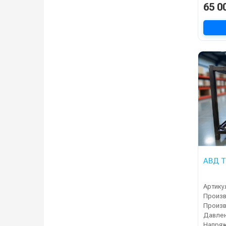
65 0
АВД Т
Артику
Давлен
Напряж