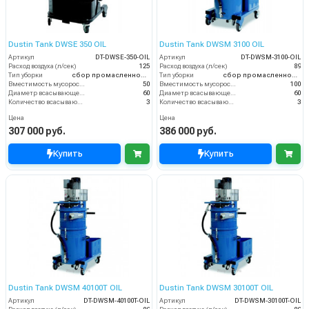
Dustin Tank DWSE 350 OIL
Dustin Tank DWSM 3100 OIL
Артикул
DT-DWSE-350-OIL
Артикул
DT-DWSM-3100-OIL
Расход воздуха (л/сек)
125
Расход воздуха (л/сек)
89
Тип уборки
сбор промасленной стружки
Тип уборки
сбор промасленной стружки
Вместимость мусоросборника (л)
50
Вместимость мусоросборника (л)
100
Диаметр всасывающего отверстия (мм)
60
Диаметр всасывающего отверстия (мм)
60
Количество всасывающих турбин (шт)
3
Количество всасывающих турбин (шт)
3
Цена
Цена
307 000 руб.
386 000 руб.
Купить
Купить
Dustin Tank DWSM 40100T OIL
Dustin Tank DWSM 30100T OIL
Артикул
DT-DWSM-40100T-OIL
Артикул
DT-DWSM-30100T-OIL