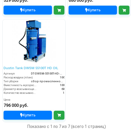
529 000 руб.
680 000 руб.
Купить
Купить
Dustin Tank DWSM 55100T HD OIL
Артикул
DT-DWSM-55100T-HD-OIL
Расход воздуха (л/сек)
106
Тип уборки
сбор промасленной стружки
Вместимость мусоросборника (л)
100
Диаметр всасывающего отверстия (мм)
60
Количество всасывающих турбин (шт)
1
Цена
796 000 руб.
Купить
Показано с 1 по 7 из 7 (всего 1 страниц)