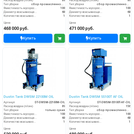
Расход воздуха (л/сек)
89
Расход воздуха (л/сек)
89
Тип уборки
сбор промасленной стружки
Тип уборки
сбор промасленной стружки
Вместимость мусоросборника (л)
100
Вместимость мусоросборника (л)
100
Диаметр всасывающего отверстия (мм)
60
Диаметр всасывающего отверстия (мм)
60
Количество всасывающих турбин (шт)
1
Количество всасывающих турбин (шт)
1
Цена
Цена
468 000 руб.
471 000 руб.
Купить
Купить
Dustin Tank DWSM 22100M OIL
Dustin Tank DWSM 55100T AF OIL
Артикул
DT-DWSM-22100M-OIL
Артикул
DT-DWSM-55100T-AF-OIL
Расход воздуха (л/сек)
89
Расход воздуха (л/сек)
156
Тип уборки
только сухая
Тип уборки
сбор промасленной стружки
Вместимость мусоросборника (л)
100
Вместимость мусоросборника (л)
100
Диаметр всасывающего отверстия (мм)
60
Диаметр всасывающего отверстия (мм)
60
Количество всасывающих турбин (шт)
1
Количество всасывающих турбин (шт)
1
Цена
Цена