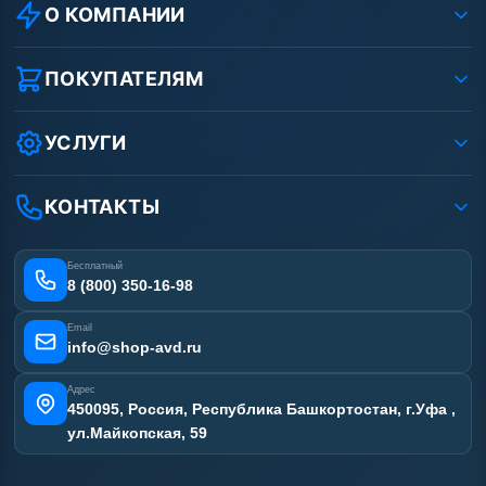
О КОМПАНИИ
О компании
Реквизиты ООО «Шоп АВД»
ПОКУПАТЕЛЯМ
Защита данных клиента
Как заказать?
Условия соглашения
Оплата
УСЛУГИ
Вакансии
Доставка
Ремонт АВД
Рассрочка
Гарантия
Сертификаты
КОНТАКТЫ
Статьи
Лизинг
Наши работы
Получить скидку
Отзывы наших клиентов
Бесплатный
Карта сайта
8 (800) 350-16-98
Email
info@shop-avd.ru
Адрес
450095, Россия, Республика Башкортостан, г.Уфа ,
ул.Майкопская, 59