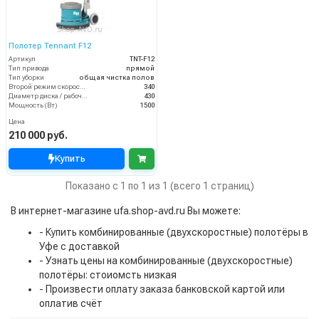
Полотер Tennant F12
Артикул
TNT-F12
Тип привода
прямой
Тип уборки
общая чистка полов
Второй режим скорости (об/мин)
340
Диаметр диска / рабочая ширина (мм)
430
Мощность (Вт)
1500
Цена
210 000 руб.
Купить
Показано с 1 по 1 из 1 (всего 1 страниц)
В интернет-магазине ufa.shop-avd.ru Вы можете:
- Купить комбинированные (двухскоростные) полотёры в
Уфе с доставкой
- Узнать цены на комбинированные (двухскоростные)
полотёры: стоиомсть низкая
- Произвести оплату заказа банковской картой или
оплатив счёт