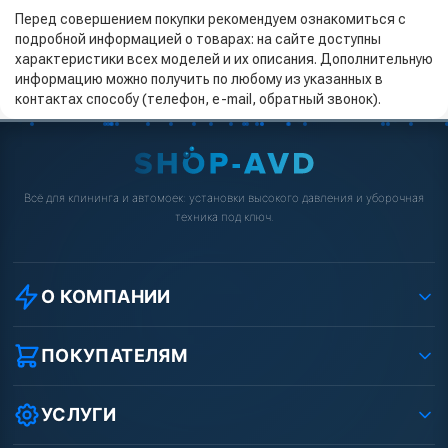
Перед совершением покупки рекомендуем ознакомиться с
подробной информацией о товарах: на сайте доступны
характеристики всех моделей и их описания. Дополнительную
информацию можно получить по любому из указанных в
контактах способу (телефон, e-mail, обратный звонок).
Всё для клининга и автомоек: установки высокого давления и уборочная
техника под ключ.
О КОМПАНИИ
О компании
Реквизиты ООО «Шоп АВД»
ПОКУПАТЕЛЯМ
Защита данных клиента
Как заказать?
Условия соглашения
Оплата
УСЛУГИ
Вакансии
Доставка
Ремонт АВД