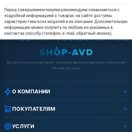
Перед совершением покупки рекомендуем ознакомиться с
подробной информацией о товарах: на сайте доступны
характеристики всех моделей и их описания. Дополнительную
информацию можно получить по любому из указанных в
контактах способу (телефон, e-mail, обратный звонок).
Всё для клининга и автомоек: установки высокого давления и уборочная
техника под ключ.
О КОМПАНИИ
О компании
Реквизиты ООО «Шоп АВД»
ПОКУПАТЕЛЯМ
Защита данных клиента
Как заказать?
Условия соглашения
Оплата
УСЛУГИ
Вакансии
Доставка