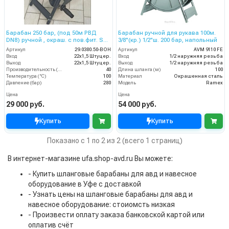
Барабан 250 бар, (под 50м РВД
Барабан ручной для рукава 100м.
DN8) ручной , окраш. с пов.фит. SW
3/8"(кр.) 1/2"ш. 200 бар, напольный
90, вход 22*1,5 ш.
Артикул
29.0380.50-BOH
Артикул
AVM 9110 FE
Вход
22х1,5 Штуцер.
Вход
1/2 наружняя резьба
Выход
22х1,5 Штуцер.
Выход
1/2 наружняя резьба
Производительность (л/мин)
40
Длина шланга (м)
100
Температура (°C)
100
Материал
Окрашенная сталь
Давление (бар)
280
Модель
Ramex
Цена
Цена
29 000 руб.
54 000 руб.
Купить
Купить
Показано с 1 по 2 из 2 (всего 1 страниц)
В интернет-магазине ufa.shop-avd.ru Вы можете:
- Купить шланговые барабаны для авд и навесное
оборудование в Уфе с доставкой
- Узнать цены на шланговые барабаны для авд и
навесное оборудование: стоиомсть низкая
- Произвести оплату заказа банковской картой или
оплатив счёт