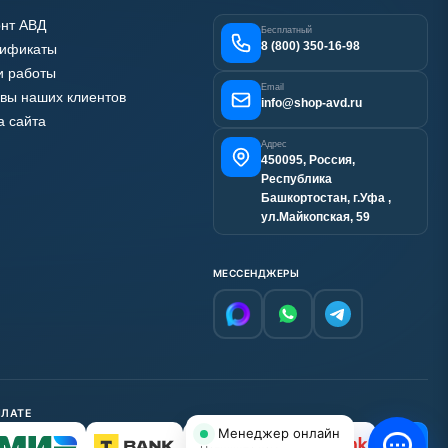
нт АВД
Бесплатный
8 (800) 350-16-98
тификаты
 работы
Email
вы наших клиентов
info@shop-avd.ru
а сайта
Адрес
450095, Россия,
Республика
Башкортостан, г.Уфа ,
ул.Майкопская, 59
МЕССЕНДЖЕРЫ
ПЛАТЕ
Менеджер онлайн
С НДС