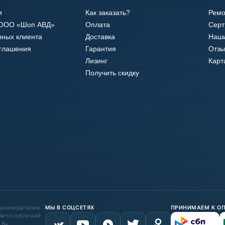
и
Как заказать?
Ремо
 ООО «Шоп АВД»
Оплата
Сер
нных клиента
Доставка
Наши
оглашения
Гарантия
Отзы
Лизинг
Карт
Получить скидку
 производителем.
МЫ В СОЦСЕТЯХ
ПРИНИМАЕМ К О
яется публичной
 Вы