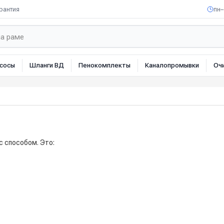
рантия
пн–
сосы
Шланги ВД
Пенокомплекты
Каналопромывки
Оч
с способом. Это: