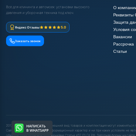
Всё для клининга и автомоек: установки высокого
О компани
давления и уборочная техника под ключ.
Реквизиты
Защита да
5.0
Яндекс Отзывы
Условия с
Вакансии
Заказать звонок
Рассрочка
Статьи
2017-2025 © ООО "ШОП АВД". Внешний вид товаров и комплектация могут изменяться
Сайт носит исключительно информационный характер и ни при каких условиях не явл
офертой, определяемой положениями Статьи 437 (2) ГК РФ. Заполняя формы на сайте,