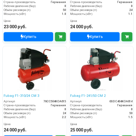
Страна-производитель
Германия
Страна-производитель
Германия
Рабочее давление (бар)
8
Рабочее давление (бар)
8
Объём ресивера (л)
50
Объём ресивера (л)
24
Мощность (кВт)
1.8
Мощность (кВт)
1.1
Цена
Цена
23 000 руб.
24 000 руб.
Купить
Купить
Fubag F1-310/24 CM 3
Fubag F1-241/50 CM 2
Артикул
76CC504KOA615
Артикул
6SDC404KOA614
Страна-производитель
Германия
Страна-производитель
Германия
Рабочее давление (бар)
8
Рабочее давление (бар)
8
Объём ресивера (л)
24
Объём ресивера (л)
50
Мощность (кВт)
2.2
Мощность (кВт)
1.5
Цена
Цена
24 000 руб.
25 000 руб.