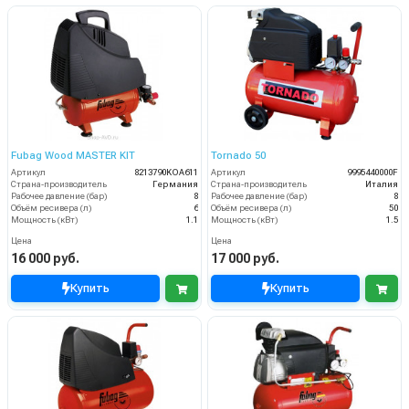
Fubag Wood MASTER KIT
Tornаdo 50
Артикул
8213790KOA611
Артикул
9995440000F
Страна-производитель
Германия
Страна-производитель
Италия
Рабочее давление (бар)
8
Рабочее давление (бар)
8
Объём ресивера (л)
6
Объём ресивера (л)
50
Мощность (кВт)
1.1
Мощность (кВт)
1.5
Цена
Цена
16 000 руб.
17 000 руб.
Купить
Купить