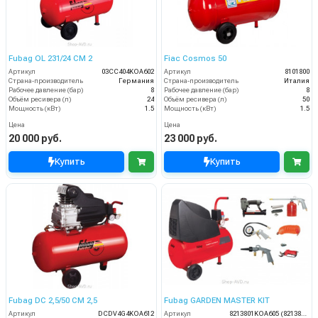
Fubag OL 231/24 CM 2
Fiac Cosmos 50
Артикул
03CC404KOA602
Артикул
8101800
Страна-производитель
Германия
Страна-производитель
Италия
Рабочее давление (бар)
8
Рабочее давление (бар)
8
Объём ресивера (л)
24
Объём ресивера (л)
50
Мощность (кВт)
1.5
Мощность (кВт)
1.5
Цена
Цена
20 000 руб.
23 000 руб.
Купить
Купить
Fubag DC 2,5/50 CM 2,5
Fubag GARDEN MASTER KIT
Артикул
DCDV4G4KOA612
Артикул
8213801KOA605 (8213801KOA543)