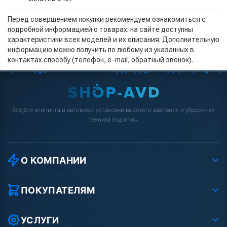
Перед совершением покупки рекомендуем ознакомиться с
подробной информацией о товарах: на сайте доступны
характеристики всех моделей и их описания. Дополнительную
информацию можно получить по любому из указанных в
контактах способу (телефон, e-mail, обратный звонок).
Всё для клининга и автомоек: установки высокого давления и уборочная
техника под ключ.
О КОМПАНИИ
О компании
Реквизиты ООО «Шоп АВД»
ПОКУПАТЕЛЯМ
Защита данных клиента
Как заказать?
Условия соглашения
Оплата
УСЛУГИ
Вакансии