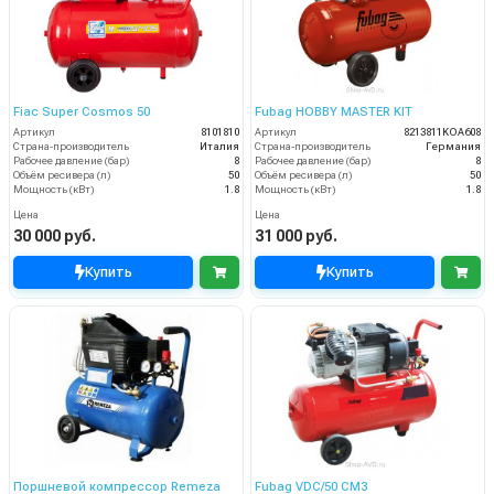
Fiac Super Cosmos 50
Fubag HOBBY MASTER KIT
Артикул
8101810
Артикул
8213811KOA608
Страна-производитель
Италия
Страна-производитель
Германия
Рабочее давление (бар)
8
Рабочее давление (бар)
8
Объём ресивера (л)
50
Объём ресивера (л)
50
Мощность (кВт)
1.8
Мощность (кВт)
1.8
Цена
Цена
30 000 руб.
31 000 руб.
Купить
Купить
Поршневой компрессор Remeza
Fubag VDC/50 CM3