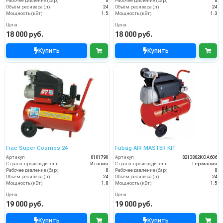
Рабочее давление (бар)
8
Рабочее давление (бар)
8
Объём ресивера (л)
24
Объём ресивера (л)
24
Мощность (кВт)
1.5
Мощность (кВт)
1.3
Цена
Цена
18 000 руб.
18 000 руб.
Купить
Купить
Fiac Super Cosmos 24
Fubag AIR MASTER KIT
Артикул
8101790
Артикул
8213882KOA606
Страна-производитель
Италия
Страна-производитель
Германия
Рабочее давление (бар)
8
Рабочее давление (бар)
8
Объём ресивера (л)
24
Объём ресивера (л)
24
Мощность (кВт)
1.8
Мощность (кВт)
1.5
Цена
Цена
19 000 руб.
19 000 руб.
Купить
Купить