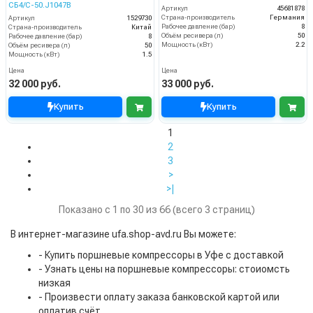
СБ4/С-50.J1047B
Артикул
45681878
Страна-производитель
Германия
Артикул
1529730
Рабочее давление (бар)
8
Страна-производитель
Китай
Объём ресивера (л)
50
Рабочее давление (бар)
8
Мощность (кВт)
2.2
Объём ресивера (л)
50
Мощность (кВт)
1.5
Цена
Цена
32 000 руб.
33 000 руб.
Купить
Купить
1
2
3
>
>|
Показано с 1 по 30 из 66 (всего 3 страниц)
В интернет-магазине ufa.shop-avd.ru Вы можете:
- Купить поршневые компрессоры в Уфе с доставкой
- Узнать цены на поршневые компрессоры: стоиомсть
низкая
- Произвести оплату заказа банковской картой или
оплатив счёт