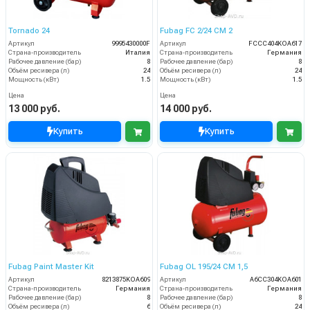
Tornаdo 24
Fubag FC 2/24 CM 2
Артикул
9995430000F
Артикул
FCCC404KOA617
Страна-производитель
Италия
Страна-производитель
Германия
Рабочее давление (бар)
8
Рабочее давление (бар)
8
Объём ресивера (л)
24
Объём ресивера (л)
24
Мощность (кВт)
1.5
Мощность (кВт)
1.5
Цена
Цена
13 000 руб.
14 000 руб.
Купить
Купить
Fubag Paint Master Kit
Fubag OL 195/24 CM 1,5
Артикул
8213875KOA609
Артикул
A6CC304KOA601
Страна-производитель
Германия
Страна-производитель
Германия
Рабочее давление (бар)
8
Рабочее давление (бар)
8
Объём ресивера (л)
6
Объём ресивера (л)
24