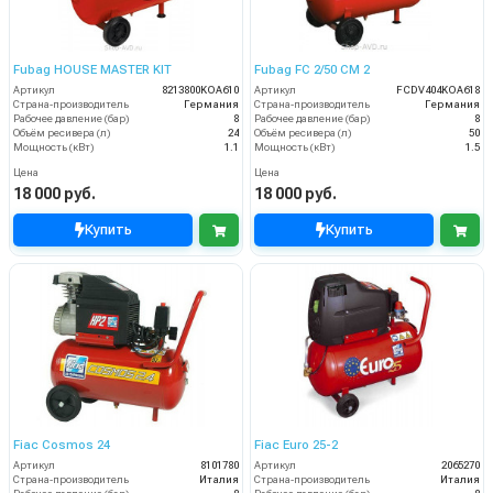
Fubag HOUSE MASTER KIT
Fubag FC 2/50 CM 2
Артикул
8213800KOA610
Артикул
FCDV404KOA618
Страна-производитель
Германия
Страна-производитель
Германия
Рабочее давление (бар)
8
Рабочее давление (бар)
8
Объём ресивера (л)
24
Объём ресивера (л)
50
Мощность (кВт)
1.1
Мощность (кВт)
1.5
Цена
Цена
18 000 руб.
18 000 руб.
Купить
Купить
Fiac Cosmos 24
Fiac Euro 25-2
Артикул
8101780
Артикул
2065270
Страна-производитель
Италия
Страна-производитель
Италия