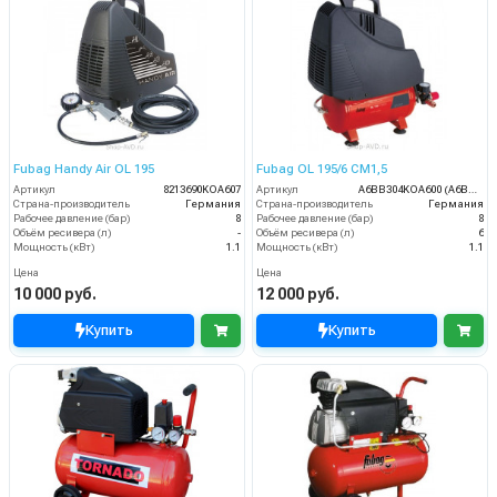
Fubag Handy Air OL 195
Fubag OL 195/6 CM1,5
Артикул
8213690KOA607
Артикул
A6BB304KOA600 (A6BB304KOA544)
Страна-производитель
Германия
Страна-производитель
Германия
Рабочее давление (бар)
8
Рабочее давление (бар)
8
Объём ресивера (л)
-
Объём ресивера (л)
6
Мощность (кВт)
1.1
Мощность (кВт)
1.1
Цена
Цена
10 000 руб.
12 000 руб.
Купить
Купить