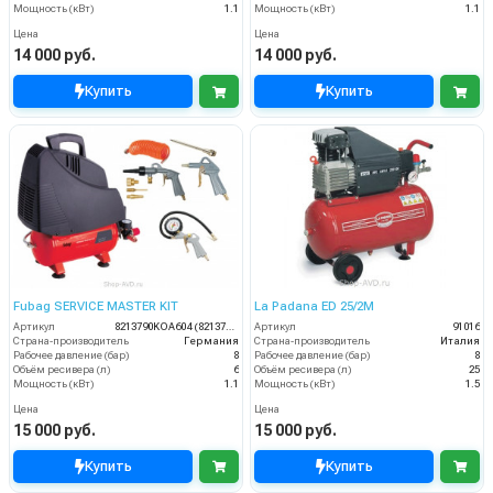
Мощность (кВт)
1.1
Мощность (кВт)
1.1
Цена
Цена
14 000 руб.
14 000 руб.
Купить
Купить
Fubag SERVICE MASTER KIT
La Padana ED 25/2М
Артикул
8213790KOA604 (8213790KOA542)
Артикул
91016
Страна-производитель
Германия
Страна-производитель
Италия
Рабочее давление (бар)
8
Рабочее давление (бар)
8
Объём ресивера (л)
6
Объём ресивера (л)
25
Мощность (кВт)
1.1
Мощность (кВт)
1.5
Цена
Цена
15 000 руб.
15 000 руб.
Купить
Купить