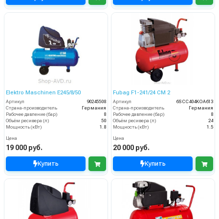
Elektro Maschinen E245/8/50
Fubag F1-241/24 CM 2
Артикул
90245508
Артикул
6SCC404KOA613
Страна-производитель
Германия
Страна-производитель
Германия
Рабочее давление (бар)
8
Рабочее давление (бар)
8
Объём ресивера (л)
50
Объём ресивера (л)
24
Мощность (кВт)
1.8
Мощность (кВт)
1.5
Цена
Цена
19 000 руб.
20 000 руб.
Купить
Купить