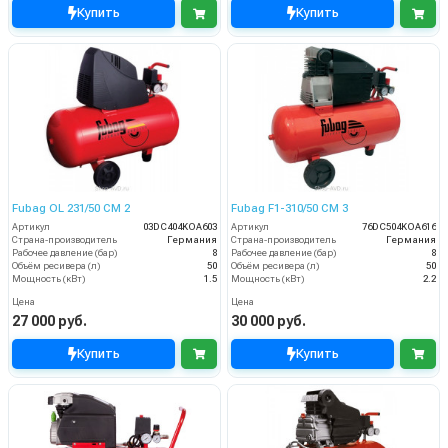
Купить
Купить
Fubag OL 231/50 CM 2
Fubag F1-310/50 CM 3
Артикул
03DC404KOA603
Артикул
76DC504KOA616
Страна-производитель
Германия
Страна-производитель
Германия
Рабочее давление (бар)
8
Рабочее давление (бар)
8
Объём ресивера (л)
50
Объём ресивера (л)
50
Мощность (кВт)
1.5
Мощность (кВт)
2.2
Цена
Цена
27 000 руб.
30 000 руб.
Купить
Купить