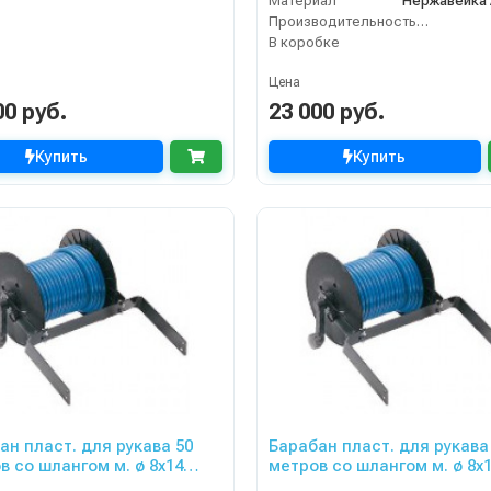
Материал
Нержавейка A
Производительность (л/мин)
В коробке
Цена
00 руб.
23 000 руб.
Купить
Купить
ан пласт. для рукава 50
Барабан пласт. для рукава
в со шлангом м. ø 8x14
метров со шлангом м. ø 8x
ки CRRC 51
тележки CRRC 81 ECO