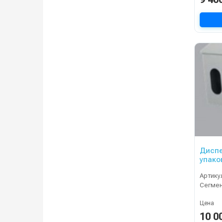
Диспе
упако
Артику
Сегме
Цена
10 0