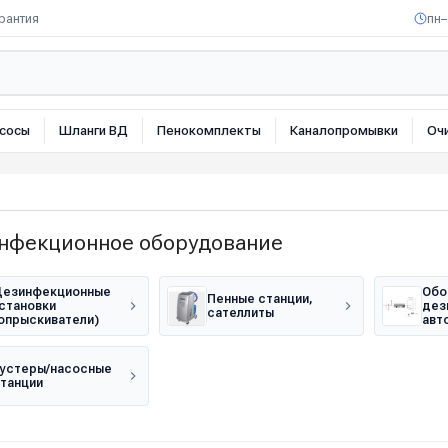
рантия
пн–
сосы
Шланги ВД
Пенокомплекты
Каналопромывки
Оч
нфекционное оборудование
езинфекционные
Обо
Пенные станции,
становки
дез
сателлиты
опрыскиватели)
авт
устеры/насосные
танции