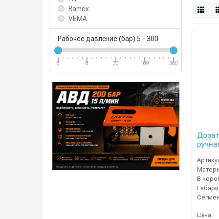
Ramex
VEMA
Рабочее давление (бар)
5
-
300
5
8
30
109
300
Дозат
ручна
Артику
Матер
В коро
Сегме
Цена