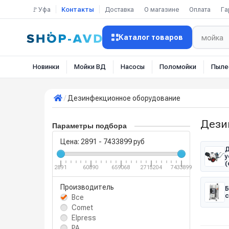
🚩Уфа
Контакты
Доставка
О магазине
Оплата
Га
Каталог товаров
Новинки
Мойки ВД
Насосы
Поломойки
Пыле
Дезинфекционное оборудование
Дези
Параметры подбора
Цена:
2891
-
7433899
руб
Д
у
(
2891
60890
659068
2715204
7433899
Производитель
Б
с
Все
Comet
Elpress
PA