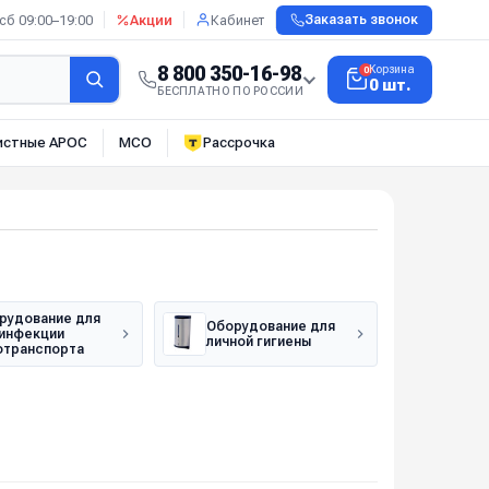
сб 09:00–19:00
Акции
Кабинет
Заказать звонок
8 800 350-16-98
Корзина
0
0 шт.
БЕСПЛАТНО ПО РОССИИ
истные АРОС
МСО
Рассрочка
рудование для
Оборудование для
инфекции
личной гигиены
отранспорта