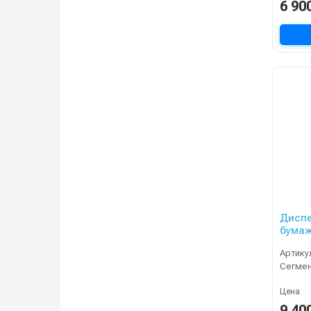
6 90
Диспе
бумаж
Артику
Сегме
Цена
9 40