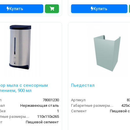
Купить
Купить
ор мыла с сенсорным
Пьедестал
лением, 900 мл
л
78001230
Артикул
8
иал
Нержавеющая сталь
Габаритные размеры, мм
425x
бке
1
Сегмент
Пищевой с
Габаритные размеры, мм
110x110x265
нт
Пищевой сегмент