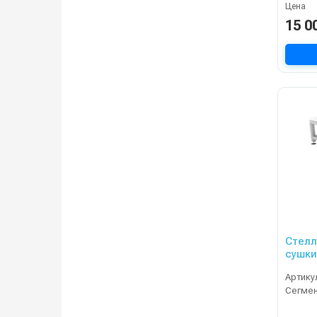
Цена
15 0
Стеллаж ELR
сушки
Артику
Сегме