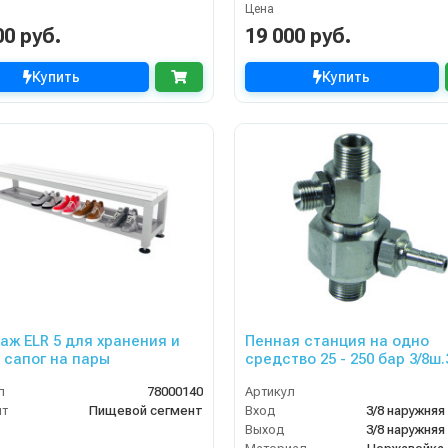
Цена
00 руб.
19 000 руб.
Купить
Купить
 5 для хранения и
Пенная станция на одно
 сапог на пары
средство 25 - 250 бар 3/8ш.
подачей воздуха
л
78000140
Артикул
нт
Пищевой сегмент
Вход
3/8 наружняя
Выход
3/8 наружняя