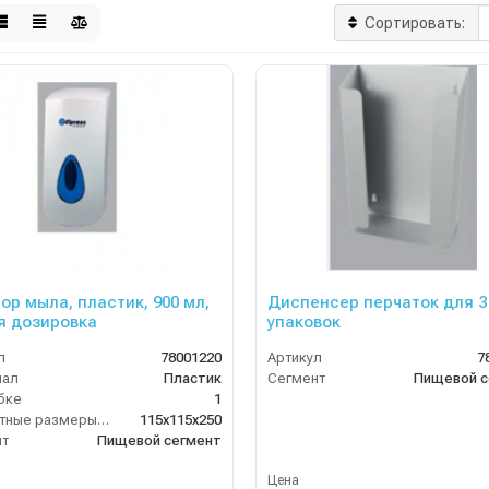
Сортировать:
ор мыла, пластик, 900 мл,
Диспенсер перчаток для 3
я дозировка
упаковок
л
78001220
Артикул
7
иал
Пластик
Сегмент
Пищевой с
бке
1
Габаритные размеры, мм
115x115x250
нт
Пищевой сегмент
Цена