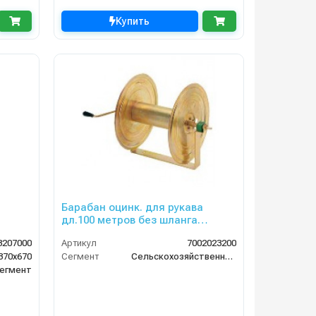
Купить
Барабан оцинк. для рукава
дл.100 метров без шланга
тележки CRRC 120 ECO
3207000
Артикул
7002023200
370x670
Сегмент
Сельскохозяйственный сегмент
егмент