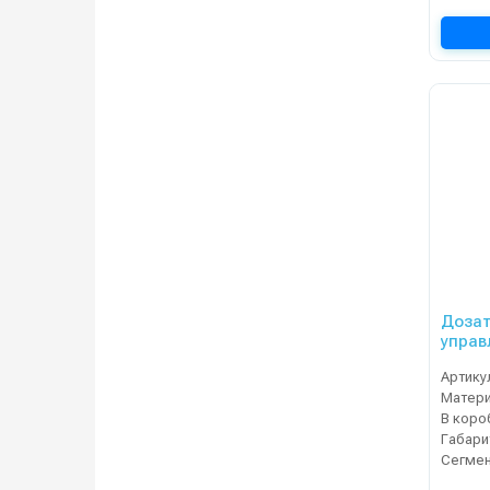
Дозат
управ
Артику
Матер
В коро
Сегме