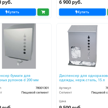
0 руб.
6 900 руб.
Купить
Купить
нсер бумаги для
Диспенсер для одноразов
ных рулонов d 200 мм
одежды, нерж.сталь, 15 л
л
78001301
Артикул
7
нт
Пищевой сегмент
Сегмент
Пищевой с
Цена
0 руб.
9 500 руб.