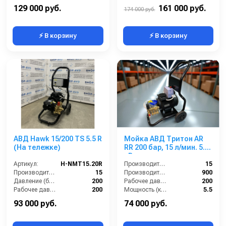
Обороты двигателя (об/мин):
1450
Рабочее давление (бар):
200
129 000 руб.
161 000 руб.
174 000 руб.
⚡ В корзину
⚡ В корзину
АВД Hawk 15/200 TS 5.5 R
Мойка АВД Тритон AR
(На тележке)
RR 200 бар, 15 л/мин. 5.5
кВт
Артикул:
H-NMT15.20R
Производительность (л/мин):
15
Производительность (л/мин):
15
Производительность (л/ч):
900
Давление (бар):
200
Рабочее давление (бар):
200
Рабочее давление (бар):
200
Мощность (кВт):
5.5
Мощность (кВт):
5.5
93 000 руб.
74 000 руб.