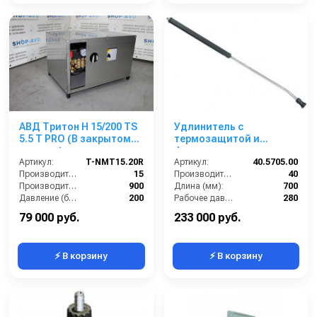
АВД Тритон H 15/200 TS
Удлинитель с
5.5 T PRO (В закрытом
термозащитой и
корпусе)
форсункодержателем
Артикул:
T-NMT15.20R
700 мм; вход 1/4ш;
Артикул:
40.5705.00
Производительность (л/мин):
15
выход 1/4г (нерж).
Производительность (л/мин):
40
Производительность (л/ч):
900
Длина (мм):
700
Давление (бар):
200
Рабочее давление (бар):
280
Напряжение (В):
380
Вход:
1/4 наружняя резьба
79 000 руб.
233 000 руб.
⚡ В корзину
⚡ В корзину