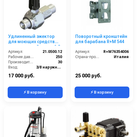
Удлиненный эжектор
Поворотный кронштейн
для моющих средств
для барабана R+M 544
регулируемый сопло 1,2;
вход 3/8ш- выход 3/8ш.
Артикул:
21.0500.12
Артикул:
R+M76354006
(нерж)
Рабочее давление (бар):
250
Страна-производитель:
Италия
Производительность (л/мин):
30
Вход:
3/8 наружняя резьба
Выход:
3/8 наружняя резьба
17 000 руб.
25 000 руб.
⚡ В корзину
⚡ В корзину