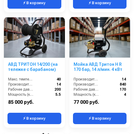
⚡ В корзину
⚡ В корзину
АВД ТРИТОН 14/200 (на
Мойка АВД Тритон H R
тележке с барабаном)
170 бар, 14 л/мин. 4 кВт
Макс. температура воды (°C):
40
Производительность (л/мин):
14
Производительность (л/мин):
14
Производительность (л/ч):
840
Рабочее давление (бар):
200
Рабочее давление (бар):
170
Мощность (кВт):
5.5
Мощность (кВт):
4
85 000 руб.
77 000 руб.
⚡ В корзину
⚡ В корзину