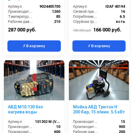
Premium
Артикул:
9024405700
Артикул:
IDAF 40194
Производительность (л/ч):
1260
Сетевой предохранитель (А):
16
Температура (°C):
85
Потребляемая мощность (Вт):
6.5
Рабочее давление (бар):
210
Струйная трубка (копьё):
есть
Мощность (кВт):
7.4
Производительность (л/ч):
1000
287 000 руб.
166 000 руб.
180 000 руб.
⚡ В корзину
⚡ В корзину
АВД M10.130 без
Мойка АВД Тритон H
нагрева воды
200 бар, 15 л/мин. 5.5 кВт
Артикул:
101302 M (VER.107)
Производительность (л/мин):
15
Производительность (л/мин):
10
Производительность (л/ч):
900
Производительность (л/ч):
600
Рабочее давление (бар):
200