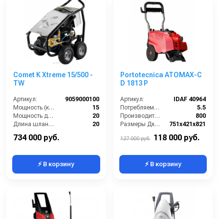
Comet K Xtreme 15/500 -
Portotecnica ATOMAX-C
TW
D 1813 P
Артикул:
9059000100
Артикул:
IDAF 40964
Мощность (кВт):
15
Потребляемая мощность (Вт):
5.5
Мощность двигателя (лс):
20
Производительность (л/ч):
800
Длина шланга ВД (м):
20
Размеры ДхШхВ (мм):
751х421х821
Струйная трубка (копьё):
есть
Длина шланга ВД (м):
10
734 000 руб.
118 000 руб.
127 000 руб.
⚡ В корзину
⚡ В корзину