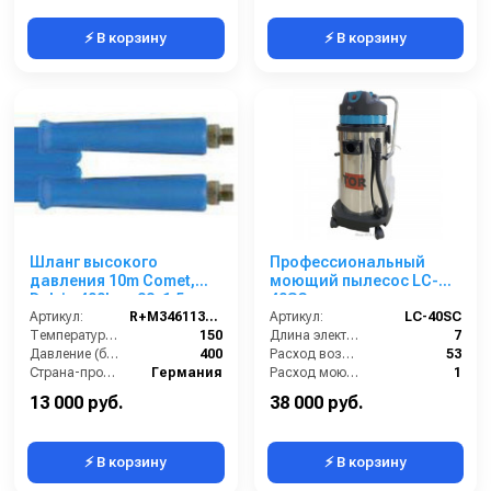
⚡ В корзину
⚡ В корзину
Шланг высокого
Профессиональный
давления 10m Comet,
моющий пылесос LC-
Delvir, 400bar, 22x1,5-
40SC
3/8внут, 2SС-08, 150°C,
Артикул:
R+M3461136109
Артикул:
LC-40SC
арматура нерж.сталь
Температура (°C):
150
Длина электрического кабеля (м):
7
Давление (бар):
400
Расход воздуха (л/сек):
53
Страна-производитель:
Германия
Расход моющего раствора (л/мин):
1
Уровень шума (дБ):
74
13 000 руб.
38 000 руб.
⚡ В корзину
⚡ В корзину