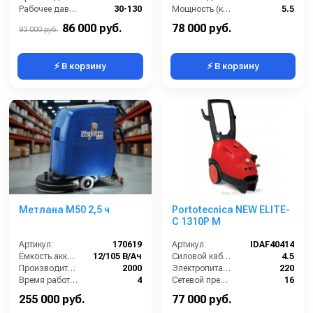
Рабочее давление (бар):
30-130
Мощность (кВт):
5.5
Мощность (кВт):
3.2
86 000 руб.
78 000 руб.
93 000 руб.
⚡ В корзину
⚡ В корзину
Метлана M50 2,5 ч
Portotecnica NEW ELITE-
C 1310P M
Артикул:
170619
Артикул:
IDAF40414
Ёмкость аккумуляторов (Ач):
12/105 В/Ач
Силовой кабель (м):
4.5
Производительность по площади (м2/ч):
2000
Электропитание (В):
220
Время работы от аккумуляторов (ч):
4
Сетевой предохранитель (А):
16
Частота вращения щетки (об/мин):
140
Производительность (л/ч):
600
255 000 руб.
77 000 руб.