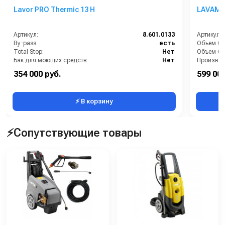
Lavor PRO Thermic 13 H
LAVAMAT
Артикул:
8.601.0133
Артикул:
By-pass:
есть
Total Stop:
Нет
Бак для моющих средств:
Нет
Бренд:
Lavor Pro
Рабочая 
354 000 руб.
599 000
Вид масла для насоса:
SAE 15W40
Страна-п
⚡ В корзину
⚡Сопутствующие товары