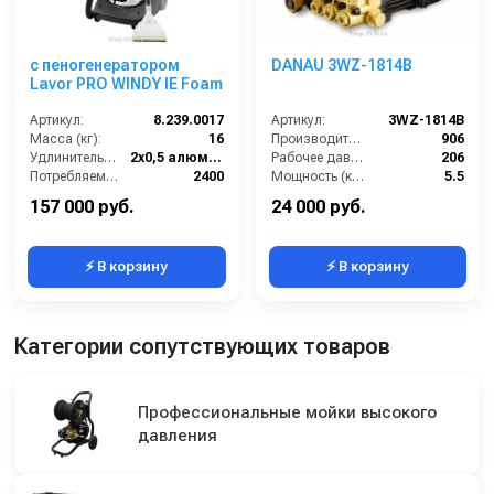
с пеногенератором
DANAU 3WZ-1814B
Lavor PRO WINDY IE Foam
Артикул:
8.239.0017
Артикул:
3WZ-1814В
Масса (кг):
16
Производительность (л/ч):
906
Удлинительные трубки (м):
2х0,5 алюминий
Рабочее давление (бар):
206
Потребляемая мощность (Вт):
2400
Мощность (кВт):
5.5
Всасывающий шланг (м):
2.5
Масса (кг):
7.2
157 000 руб.
24 000 руб.
⚡ В корзину
⚡ В корзину
Категории сопутствующих товаров
Профессиональные мойки высокого
давления