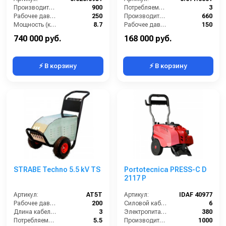
Производительность (л/ч):
900
Потребляемая мощность (кВт):
3
Рабочее давление (бар):
250
Производительность (л/ч):
660
Мощность (кВт):
8.7
Рабочее давление (бар):
150
Электропитание (В):
400
Мощность (кВт):
3
740 000 руб.
168 000 руб.
⚡ В корзину
⚡ В корзину
STRABE Techno 5.5 kV TS
Portotecnica PRESS-C D
2117 P
Артикул:
AT5T
Артикул:
IDAF 40977
Рабочее давление (бар):
200
Силовой кабель (м):
6
Длина кабеля (м):
3
Электропитание (В):
380
Потребляемая мощность (кВт):
5.5
Производительность (л/ч):
1000