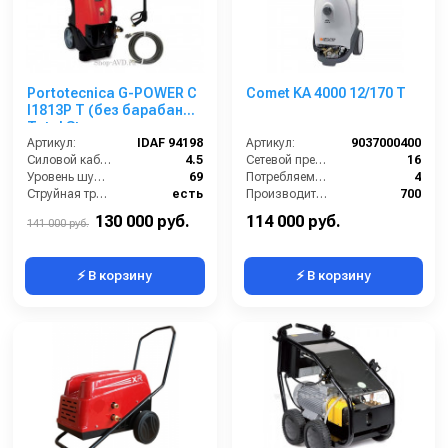
Portotecnica G-POWER C
Comet KA 4000 12/170 T
I1813P T (без барабана)
Total Stop
Артикул:
IDAF 94198
Артикул:
9037000400
Силовой кабель (м):
4.5
Сетевой предохранитель (А):
16
Уровень шума (дБ):
69
Потребляемая мощность (Вт):
4
Струйная трубка (копьё):
есть
Производительность (л/ч):
700
Мин. давление (бар):
30
Уровень шума (дБ):
69
130 000 руб.
114 000 руб.
141 000 руб.
⚡ В корзину
⚡ В корзину