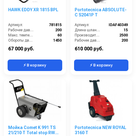
HAWK EDDY XR 1815 BPL
Portotecnica ABSOLUTE-
C S2041P T
Артикул:
781815
Артикул:
IDAF40349
Рабочее давление (бар):
200
Длина шланга ВД (м):
15
Макс. температура воды на входе (°C):
60
Производительность (л/ч):
2500
Обороты двигателя (об/мин):
1450
Рабочее давление (бар):
200
Потребляемая мощность (кВт):
4
Мощность (кВт):
15
67 000 руб.
610 000 руб.
⚡ В корзину
⚡ В корзину
Мойка Comet K 991 TS
Portotecnica NEW ROYAL
21/210 T Total stop RW
3160 T