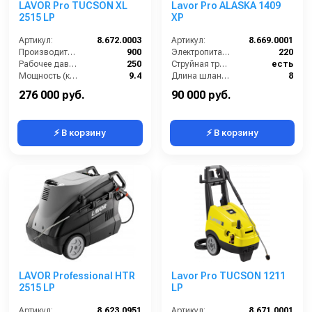
LAVOR Pro TUCSON XL
Lavor Pro ALASKA 1409
2515 LP
XP
Артикул:
8.672.0003
Артикул:
8.669.0001
Производительность (л/ч):
900
Электропитание (В):
220
Рабочее давление (бар):
250
Струйная трубка (копьё):
есть
Мощность (кВт):
9.4
Длина шланга ВД (м):
8
Электропитание (В):
380
Размеры ДхШхВ (мм):
375x360x900
276 000 руб.
90 000 руб.
⚡ В корзину
⚡ В корзину
LAVOR Professional HTR
Lavor Pro TUCSON 1211
2515 LP
LP
Артикул:
8.623.0951
Артикул:
8.671.0001